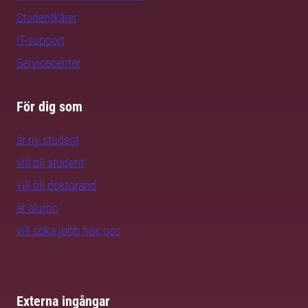
Studentkårer
IT-support
Servicecenter
För dig som
är ny student
vill bli student
vill bli doktorand
är alumn
vill söka jobb hos oss
Externa ingångar