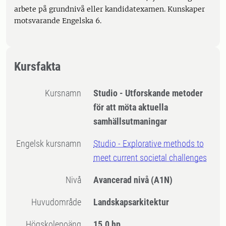
arbete på grundnivå eller kandidatexamen. Kunskaper
motsvarande Engelska 6.
Kursfakta
Kursnamn
Studio - Utforskande metoder
för att möta aktuella
samhällsutmaningar
Engelsk kursnamn
Studio - Explorative methods to
meet current societal challenges
Nivå
Avancerad nivå
(A1N)
Huvudområde
Landskapsarkitektur
högskolepoäng
15.0 hp