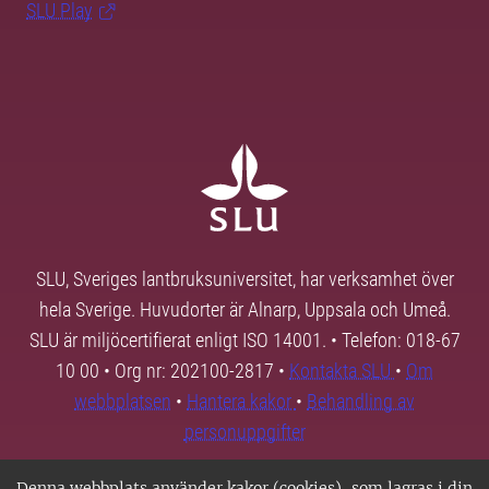
SLU Play
SLU, Sveriges lantbruksuniversitet, har verksamhet över
hela Sverige. Huvudorter är Alnarp, Uppsala och Umeå.
SLU är miljöcertifierat enligt ISO 14001. • Telefon: 018-67
10 00 • Org nr: 202100-2817 •
Kontakta SLU
•
Om
webbplatsen
•
Hantera kakor
•
Behandling av
personuppgifter
Denna webbplats använder kakor (cookies), som lagras i din