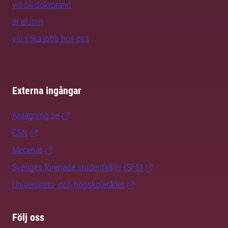
vill bli doktorand
är alumn
vill söka jobb hos oss
Externa ingångar
Antagning.se
CSN
Mecenat
Sveriges förenade studentkårer (SFS)
Universitets- och högskolerådet
Följ oss