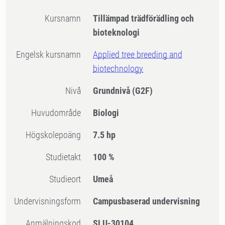
Kursnamn
Tillämpad trädförädling och
bioteknologi
Engelsk kursnamn
Applied tree breeding and
biotechnology
Nivå
Grundnivå
(G2F)
Huvudområde
Biologi
högskolepoäng
7.5 hp
Studietakt
100 %
Studieort
Umeå
Undervisningsform
Campusbaserad undervisning
Anmälningskod
SLU-30104