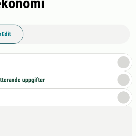
sekonomi
eEdit
n
tterande uppgifter