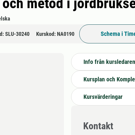
i och metod i jordbruk
lska
Schema i Tim
d: SLU-30240
Kurskod: NA0190
Info från kursledare
Kursplan och Komple
Kursvärderingar
Kontakt