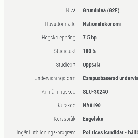
Nivå
Grundnivå
(G2F)
Huvudområde
Nationalekonomi
högskolepoäng
7.5 hp
Studietakt
100 %
Studieort
Uppsala
Undervisningsform
Campusbaserad undervi
Anmälningskod
SLU-30240
Kurskod
NA0190
Kursspråk
Engelska
Ingår i utbildnings-program
Politices kandidat - håll