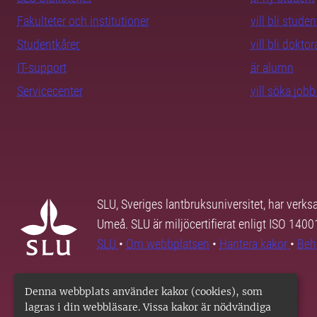
Fakulteter och institutioner
vill bli studen
Studentkårer
vill bli dokto
IT-support
är alumn
Servicecenter
vill söka job
SLU, Sveriges lantbruksuniversitet, har verk
Umeå. SLU är miljöcertifierat enligt ISO 140
SLU
•
Om webbplatsen
•
Hantera kakor
•
Beh
Denna webbplats använder kakor (cookies), som
lagras i din webbläsare. Vissa kakor är nödvändiga