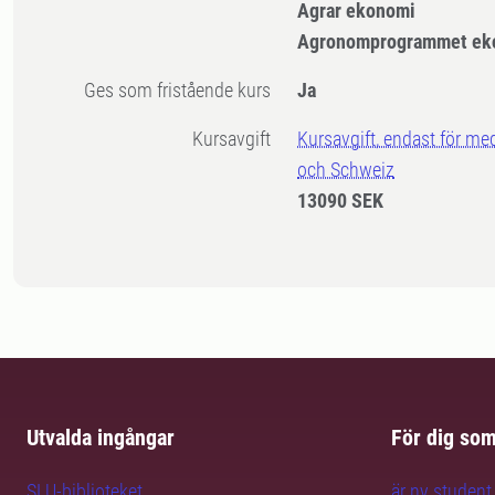
Agrar ekonomi
Agronomprogrammet ek
Ges som fristående kurs
Ja
Kursavgift
Kursavgift, endast för me
och Schweiz
13090 SEK
Utvalda ingångar
För dig so
SLU-biblioteket
är ny student