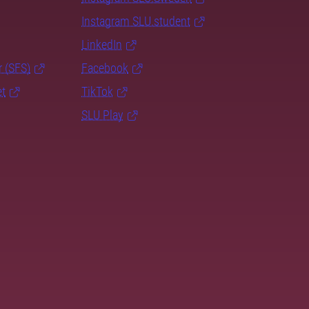
Instagram SLU.student
LinkedIn
r (SFS)
Facebook
et
TikTok
SLU Play