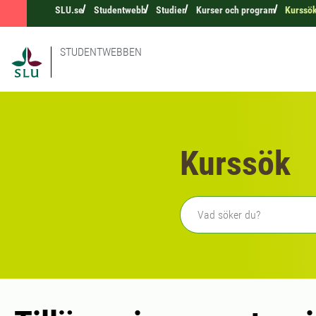
SLU.se
Studentwebb
Studier
Kurser och program
Kurssö
STUDENTWEBBEN
Kurssök
Fritext sökning