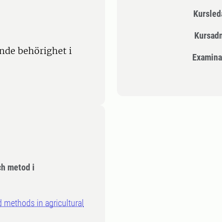
Kursle
Kursad
nde behörighet i
Examina
ch metod i
d methods in agricultural