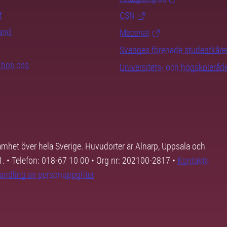
t
CSN
rand
Mecenat
Sveriges förenade studentkåre
b hos oss
Universitets- och högskoleråd
samhet över hela Sverige. Huvudorter är Alnarp, Uppsala och
01. • Telefon: 018-67 10 00 • Org nr: 202100-2817 •
Kontakta
andling av personuppgifter