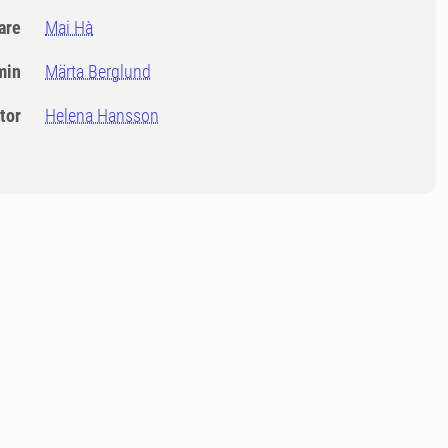
dare
Mai Hà
min
Märta Berglund
tor
Helena Hansson