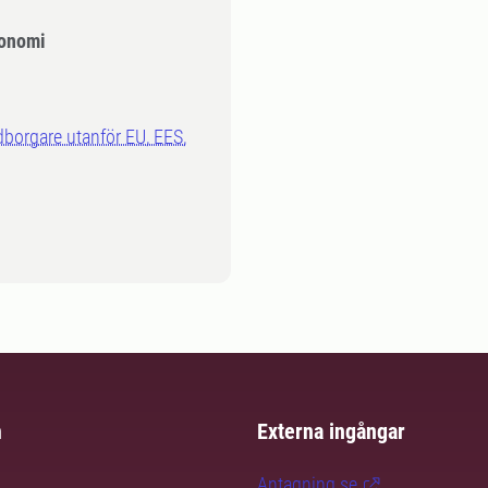
onomi
dborgare utanför EU, EES,
m
Externa ingångar
Antagning.se