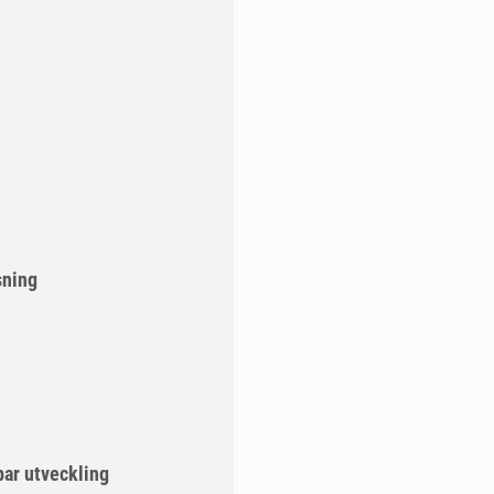
sning
bar utveckling