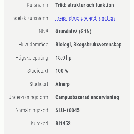
Kursnamn
Träd: struktur och funktion
Engelsk kursnamn
Trees: structure and function
Nivå
Grundnivå
(G1N)
Huvudområde
Biologi, Skogsbruksvetenskap
högskolepoäng
15.0 hp
Studietakt
100 %
Studieort
Alnarp
Undervisningsform
Campusbaserad undervisning
Anmälningskod
SLU-10045
Kurskod
BI1452