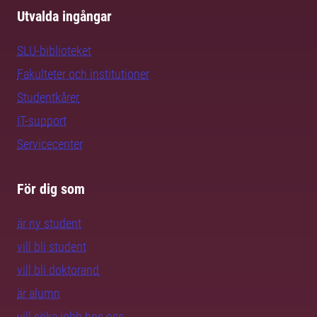
Utvalda ingångar
SLU-biblioteket
Fakulteter och institutioner
Studentkårer
IT-support
Servicecenter
För dig som
är ny student
vill bli student
vill bli doktorand
är alumn
vill söka jobb hos oss