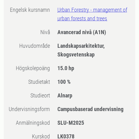
Engelsk kursnamn
Urban Forestry - management of
urban forests and trees
Nivå
Avancerad nivå
(A1N)
Huvudområde
Landskapsarkitektur,
Skogsvetenskap
högskolepoäng
15.0 hp
Studietakt
100 %
Studieort
Alnarp
Undervisningsform
Campusbaserad undervisning
Anmälningskod
SLU-M2025
Kurskod
LK0378