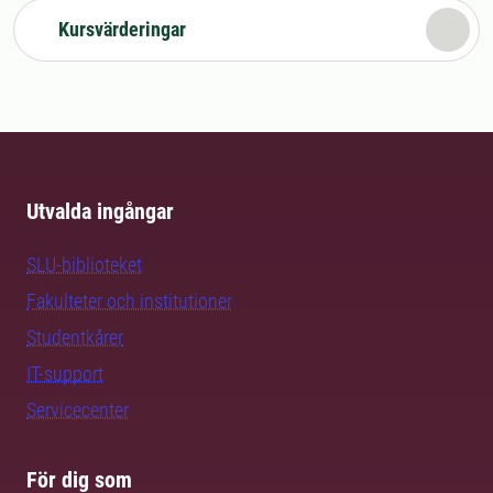
Kursvärderingar
Utvalda ingångar
SLU-biblioteket
Fakulteter och institutioner
Studentkårer
IT-support
Servicecenter
För dig som