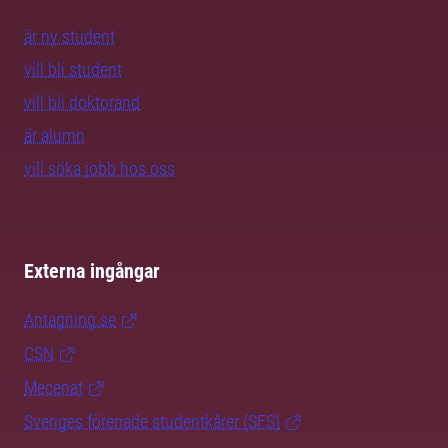
är ny student
vill bli student
vill bli doktorand
är alumn
vill söka jobb hos oss
Externa ingångar
Antagning.se
CSN
Mecenat
Sveriges förenade studentkårer (SFS)