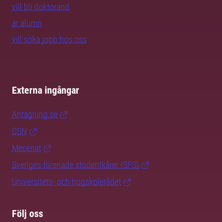
vill bli doktorand
är alumn
vill söka jobb hos oss
Externa ingångar
Antagning.se
CSN
Mecenat
Sveriges förenade studentkårer (SFS)
Universitets- och högskolerådet
Följ oss