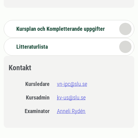
Kursplan och Kompletterande uppgifter
Litteraturlista
Kontakt
Kursledare
vn-ipc@slu.se
Kursadmin
kv-us@slu.se
Examinator
Anneli Rydén