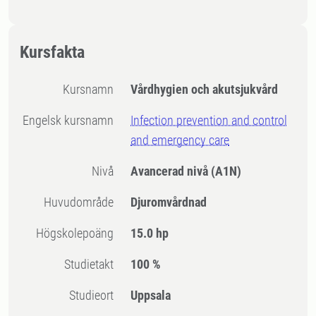
Kursfakta
Kursnamn
Vårdhygien och akutsjukvård
Engelsk kursnamn
Infection prevention and control
and emergency care
Nivå
Avancerad nivå
(A1N)
Huvudområde
Djuromvårdnad
högskolepoäng
15.0 hp
Studietakt
100 %
Studieort
Uppsala