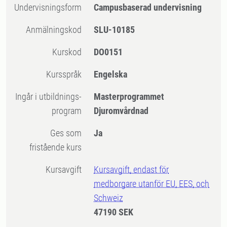
Undervisningsform
Campusbaserad undervisning
Anmälningskod
SLU-10185
Kurskod
DO0151
Kursspråk
Engelska
Ingår i utbildnings-
Masterprogrammet
program
Djuromvårdnad
Ges som
Ja
fristående kurs
Kursavgift
Kursavgift, endast för
medborgare utanför EU, EES, och
Schweiz
47190 SEK