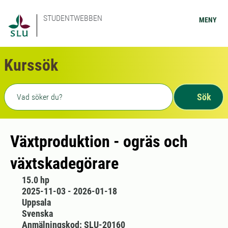
STUDENTWEBBEN
MENY
Kurssök
Fritext sökning
Sök
Växtproduktion - ogräs och
växtskadegörare
15.0 hp
2025-11-03 - 2026-01-18
Uppsala
Svenska
Anmälningskod: SLU-20160