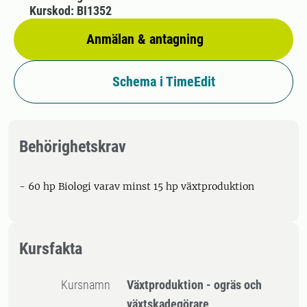
Kurskod: BI1352
Anmälan & antagning
Schema i TimeEdit
Behörighetskrav
- 60 hp Biologi varav minst 15 hp växtproduktion
Kursfakta
Kursnamn
Växtproduktion - ogräs och
växtskadegörare