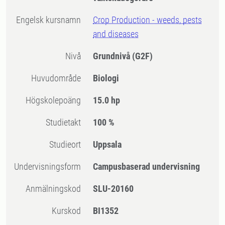
Engelsk kursnamn
Crop Production - weeds, pests
and diseases
Nivå
Grundnivå
(G2F)
Huvudområde
Biologi
högskolepoäng
15.0 hp
Studietakt
100 %
Studieort
Uppsala
Undervisningsform
Campusbaserad undervisning
Anmälningskod
SLU-20160
Kurskod
BI1352