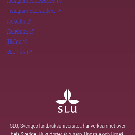
Instagram SLU.Sweden
Instagram SLU.student
LinkedIn
Facebook
TikTok
SLU Play
SLU, Sveriges lantbruksuniversitet, har verksamhet över
hela Sverige. Huvudorter är Alnarp, Uppsala och Umeå.