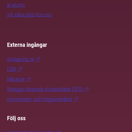
är alumn
vill söka jobb hos oss
Externa ingångar
Antagning.se
CSN
Mecenat
Sveriges förenade studentkårer (SFS)
Universitets- och högskolerådet
Följ oss