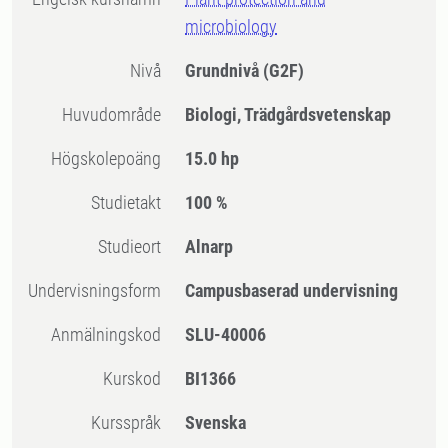
microbiology
Nivå
Grundnivå
(G2F)
Huvudområde
Biologi, Trädgårdsvetenskap
högskolepoäng
15.0 hp
Studietakt
100 %
Studieort
Alnarp
Undervisningsform
Campusbaserad undervisning
Anmälningskod
SLU-40006
Kurskod
BI1366
Kursspråk
Svenska