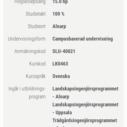
högskolepoäng
15.0 hp
Studietakt
100 %
Studieort
Alnarp
Undervisningsform
Campusbaserad undervisning
Anmälningskod
SLU-40021
Kurskod
LK0463
Kursspråk
Svenska
Ingår i utbildnings-
Landskapsingenjörsprogrammet
program
- Alnarp
Landskapsingenjörsprogrammet
- Uppsala
Trädgårdsingenjörsprogrammet