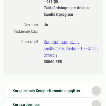
- design
Trädgårdsingenjör: design -
kandidatprogram
Ges som
Ja
fristående kurs
Kursavgift
Kursavgift, endast för
medborgare utanför EU, EES, och
Schweiz
38060 SEK
Kursplan och Kompletterande uppgifter
Kursvärderingar