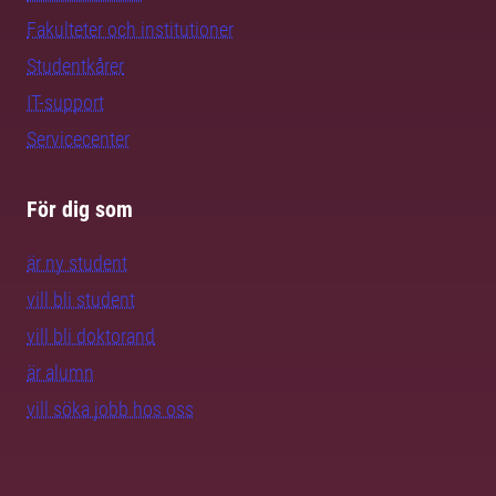
Fakulteter och institutioner
Studentkårer
IT-support
Servicecenter
För dig som
är ny student
vill bli student
vill bli doktorand
är alumn
vill söka jobb hos oss