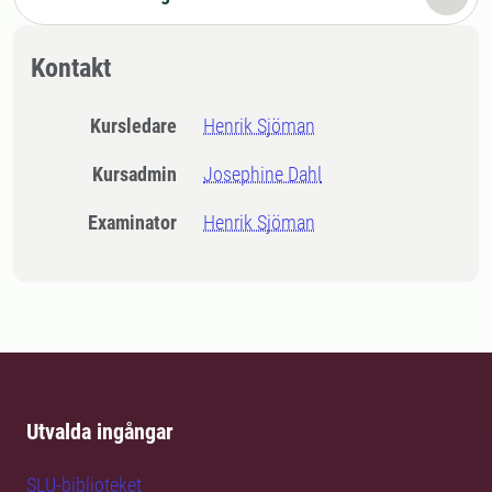
Kontakt
Kursledare
Henrik Sjöman
Kursadmin
Josephine Dahl
Examinator
Henrik Sjöman
Utvalda ingångar
SLU-biblioteket