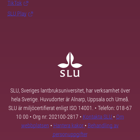
TikTok
SLU Play
SLU, Sveriges lantbruksuniversitet, har verksamhet över
hela Sverige. Huvudorter är Alnarp, Uppsala och Umeå.
SLU är miljöcertifierat enligt ISO 14001. • Telefon: 018-67
10 00 • Org nr: 202100-2817 •
Kontakta SLU
•
Om
webbplatsen
•
Hantera kakor
•
Behandling av
personuppgifter