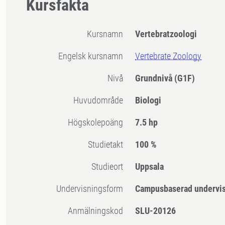
Kursfakta
Kursnamn
Vertebratzoologi
Engelsk kursnamn
Vertebrate Zoology
Nivå
Grundnivå
(G1F)
Huvudområde
Biologi
högskolepoäng
7.5 hp
Studietakt
100 %
Studieort
Uppsala
Undervisningsform
Campusbaserad undervi
Anmälningskod
SLU-20126