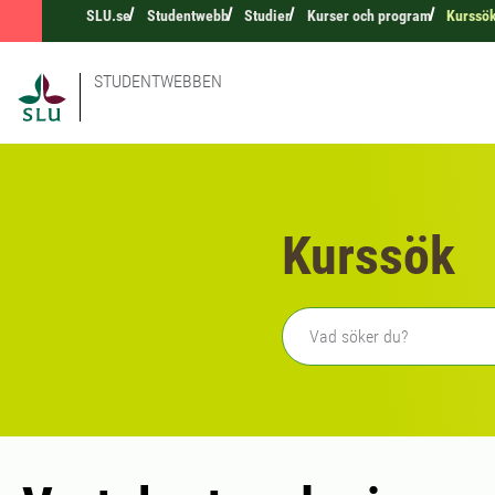
SLU.se
Studentwebb
Studier
Kurser och program
Kurssö
STUDENTWEBBEN
Kurssök
Fritext sökning