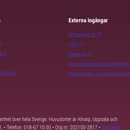
m
Externa ingångar
Antagning.se
t
CSN
rand
Mecenat
Sveriges förenade studentkåre
b hos oss
Universitets- och högskoleråd
samhet över hela Sverige. Huvudorter är Alnarp, Uppsala och
01. • Telefon: 018-67 10 00 • Org nr: 202100-2817 •
Kontakta