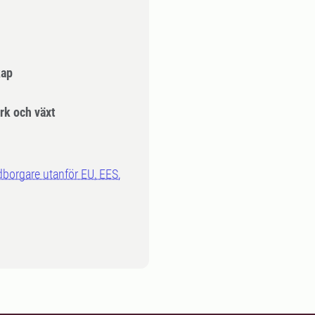
kap
k och växt
dborgare utanför EU, EES,