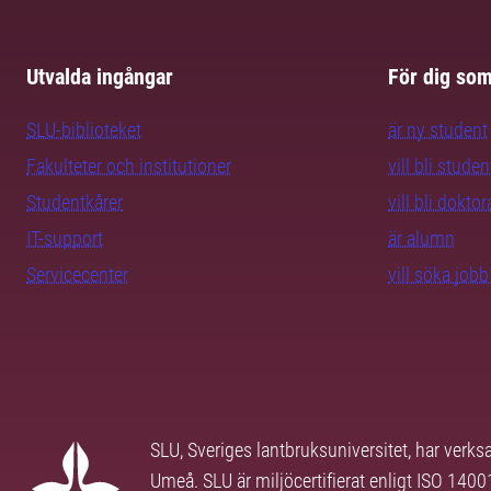
Utvalda ingångar
För dig so
SLU-biblioteket
är ny student
Fakulteter och institutioner
vill bli studen
Studentkårer
vill bli dokto
IT-support
är alumn
Servicecenter
vill söka job
SLU, Sveriges lantbruksuniversitet, har verk
Umeå. SLU är miljöcertifierat enligt ISO 140