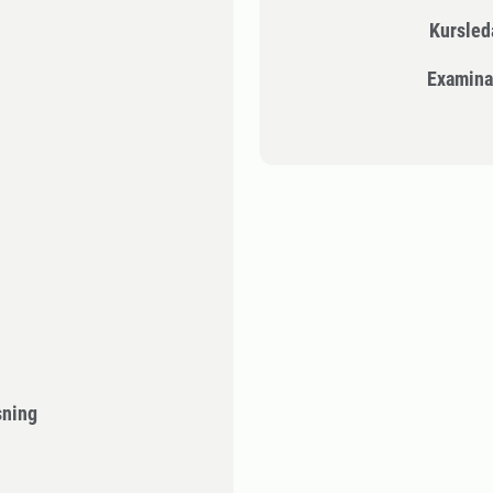
Kursle
Examina
sning