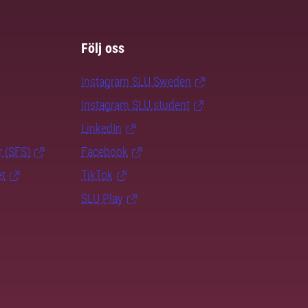
Följ oss
Instagram SLU.Sweden
Instagram SLU.student
LinkedIn
r (SFS)
Facebook
et
TikTok
SLU Play