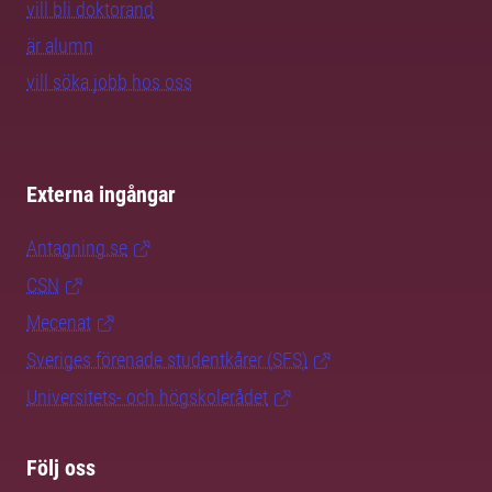
vill bli doktorand
är alumn
vill söka jobb hos oss
Externa ingångar
Antagning.se
CSN
Mecenat
Sveriges förenade studentkårer (SFS)
Universitets- och högskolerådet
Följ oss