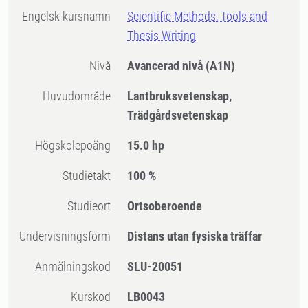
Engelsk kursnamn
Scientific Methods, Tools and
Thesis Writing
Nivå
Avancerad nivå
(A1N)
Huvudområde
Lantbruksvetenskap,
Trädgårdsvetenskap
högskolepoäng
15.0 hp
Studietakt
100 %
Studieort
Ortsoberoende
Undervisningsform
Distans utan fysiska träffar
Anmälningskod
SLU-20051
Kurskod
LB0043