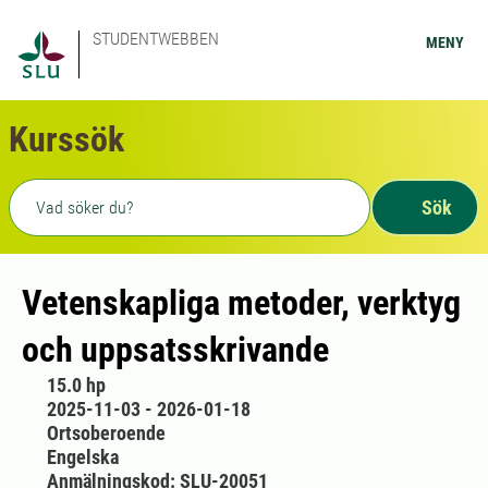
STUDENTWEBBEN
MENY
Kurssök
Fritext sökning
Sök
Vetenskapliga metoder, verktyg
och uppsatsskrivande
15.0 hp
2025-11-03 - 2026-01-18
Ortsoberoende
Engelska
Anmälningskod: SLU-20051