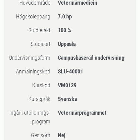
Huvudområde
Veterinärmedicin
högskolepoäng
7.0 hp
Studietakt
100 %
Studieort
Uppsala
Undervisningsform
Campusbaserad undervisning
Anmälningskod
SLU-40001
Kurskod
VM0129
Kursspråk
Svenska
Ingår i utbildnings-
Veterinärprogrammet
program
Ges som
Nej