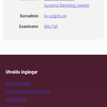
Susanna Sternberg Lewerin
Kursadmin
kv-us@slu.se
Examinator
Nils Fall
Utvalda ingångar
SLU-biblioteket
Fakulteter och institutioner
Studentkårer