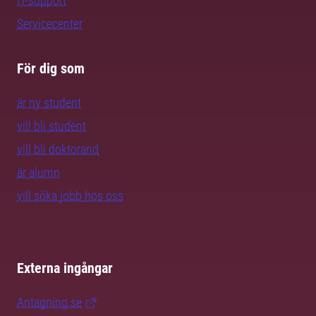
IT-support
Servicecenter
För dig som
är ny student
vill bli student
vill bli doktorand
är alumn
vill söka jobb hos oss
Externa ingångar
Antagning.se