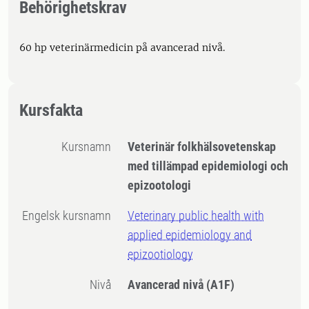
Behörighetskrav
60 hp veterinärmedicin på avancerad nivå.
Kursfakta
Kursnamn
Veterinär folkhälsovetenskap
med tillämpad epidemiologi och
epizootologi
Engelsk kursnamn
Veterinary public health with
applied epidemiology and
epizootiology
Nivå
Avancerad nivå
(A1F)