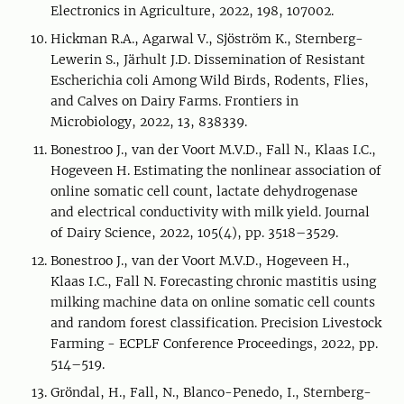
Electronics in Agriculture, 2022, 198, 107002.
Hickman R.A., Agarwal V., Sjöström K., Sternberg-
Lewerin S., Järhult J.D. Dissemination of Resistant
Escherichia coli Among Wild Birds, Rodents, Flies,
and Calves on Dairy Farms. Frontiers in
Microbiology, 2022, 13, 838339.
Bonestroo J., van der Voort M.V.D., Fall N., Klaas I.C.,
Hogeveen H. Estimating the nonlinear association of
online somatic cell count, lactate dehydrogenase
and electrical conductivity with milk yield. Journal
of Dairy Science, 2022, 105(4), pp. 3518–3529.
Bonestroo J., van der Voort M.V.D., Hogeveen H.,
Klaas I.C., Fall N. Forecasting chronic mastitis using
milking machine data on online somatic cell counts
and random forest classification. Precision Livestock
Farming - ECPLF Conference Proceedings, 2022, pp.
514–519.
Gröndal, H., Fall, N., Blanco-Penedo, I., Sternberg-