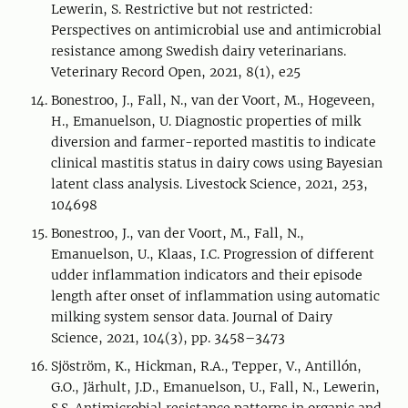
Lewerin, S. Restrictive but not restricted:
Perspectives on antimicrobial use and antimicrobial
resistance among Swedish dairy veterinarians.
Veterinary Record Open, 2021, 8(1), e25
Bonestroo, J., Fall, N., van der Voort, M., Hogeveen,
H., Emanuelson, U. Diagnostic properties of milk
diversion and farmer-reported mastitis to indicate
clinical mastitis status in dairy cows using Bayesian
latent class analysis. Livestock Science, 2021, 253,
104698
Bonestroo, J., van der Voort, M., Fall, N.,
Emanuelson, U., Klaas, I.C. Progression of different
udder inflammation indicators and their episode
length after onset of inflammation using automatic
milking system sensor data. Journal of Dairy
Science, 2021, 104(3), pp. 3458–3473
Sjöström, K., Hickman, R.A., Tepper, V., Antillón,
G.O., Järhult, J.D., Emanuelson, U., Fall, N., Lewerin,