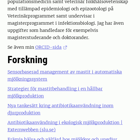
populationsmedicin samt veterinär folkhälsovetenskap
med tillämpad epidemiologi och epizootologi på
Veterinärprogrammet samt undervisar i
magisterprogrammet i infektionsbiologi. Jag har även
uppgifter som handledare för exempelvis
magisterstuderande och doktorander.
Se även min
ORCID-sida
Forskning
Sensorbaserad management av mastit i automatiska
mjölkningssystem
Strategier för mastitbehandling i en hållbar
mjölkproduktion
Nya tankesätt kring antibiotikaanvändning inom
djurproduktion
Antibiotikaanvändning i ekologisk mjölkproduktion |
Externwebben (slu.se)
Främja hälsa och välfärd hos mjölkkor och ungdjur