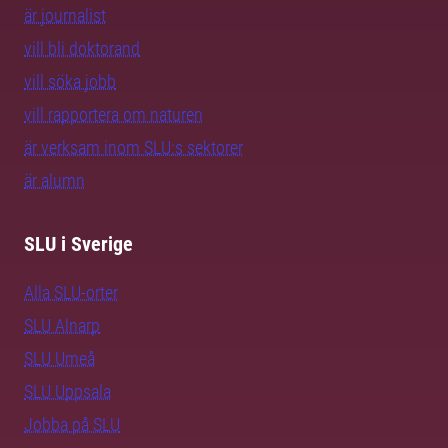
är journalist
vill bli doktorand
vill söka jobb
vill rapportera om naturen
är verksam inom SLU:s sektorer
är alumn
SLU i Sverige
Alla SLU-orter
SLU Alnarp
SLU Umeå
SLU Uppsala
Jobba på SLU