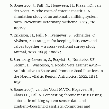
Bonestroo, J., Fall, N., Hogeveen, H., Klaas, I.C., van
der Voort, M. The costs of chronic mastitis: A
simulation study of an automatic milking system
farm. Preventive Veterinary Medicine, 2023, 210,
105799.
Eriksson, H., Fall, N., Ivemeyer, S., Schneider, C.,
Alvåsen, K. Strategies for keeping dairy cows and
calves together – a cross-sectional survey study.
Animal, 2022, 16(9), 100624.
Sternberg-Lewerin, S., Boqvist, S., Nørstebø, S.F.,
Sørum, H., Wasteson, Y. Nordic Vets against AMR—
An Initiative to Share and Promote Good Practices in
the Nordic–Baltic Region. Antibiotics, 2022, 11(8),
1050.
Bonestroo J., van der Voort M.V.D., Hogeveen H.,
Klaas I.C., Fall N. Forecasting chronic mastitis using
automatic milking system sensor data and
gradient-boosting classifiers. Computers and