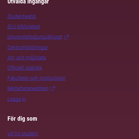
Utvalda ingångar
Studentwebb
SLU-biblioteket
Universitetsdjursjukhuset
Centrumbildningar
Art- och miljödata
Officiell statistik
Fakulteter och institutioner
Medarbetarwebben
Logga in
För dig som
vill bli student