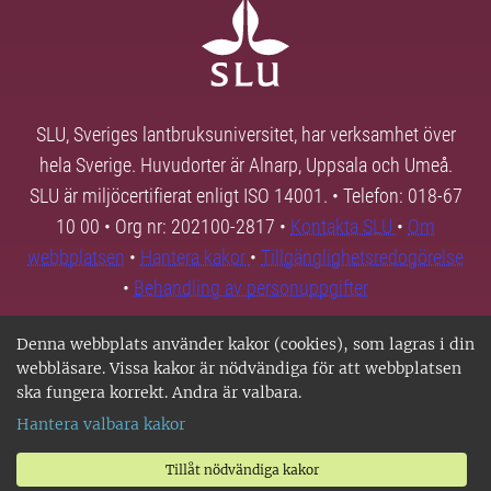
SLU, Sveriges lantbruksuniversitet, har verksamhet över
hela Sverige. Huvudorter är Alnarp, Uppsala och Umeå.
SLU är miljöcertifierat enligt ISO 14001. • Telefon: 018-67
10 00 • Org nr: 202100-2817 •
Kontakta SLU
•
Om
webbplatsen
•
Hantera kakor
•
Tillgänglighetsredogörelse
•
Behandling av personuppgifter
Denna webbplats använder kakor (cookies), som lagras i din
webbläsare. Vissa kakor är nödvändiga för att webbplatsen
ska fungera korrekt. Andra är valbara.
Hantera valbara kakor
Tillåt nödvändiga kakor