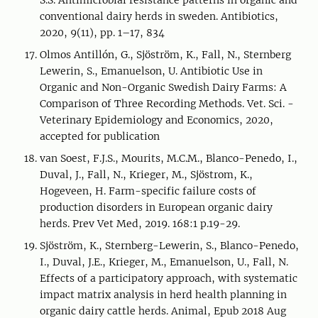
S.S. Antimicrobial resistance patterns in organic and
conventional dairy herds in sweden. Antibiotics,
2020, 9(11), pp. 1–17, 834
Olmos Antillón, G., Sjöström, K., Fall, N., Sternberg
Lewerin, S., Emanuelson, U. Antibiotic Use in
Organic and Non-Organic Swedish Dairy Farms: A
Comparison of Three Recording Methods. Vet. Sci. -
Veterinary Epidemiology and Economics, 2020,
accepted for publication
van Soest, F.J.S., Mourits, M.C.M., Blanco-Penedo, I.,
Duval, J., Fall, N., Krieger, M., Sjöstrom, K.,
Hogeveen, H. Farm-specific failure costs of
production disorders in European organic dairy
herds. Prev Vet Med, 2019. 168:1 p.19-29.
Sjöström, K., Sternberg-Lewerin, S., Blanco-Penedo,
I., Duval, J.E., Krieger, M., Emanuelson, U., Fall, N.
Effects of a participatory approach, with systematic
impact matrix analysis in herd health planning in
organic dairy cattle herds. Animal, Epub 2018 Aug