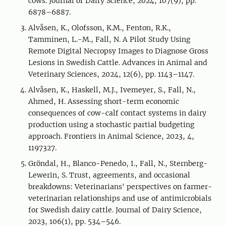
cows. Journal of Dairy Science, 2024, 107(9), pp.
6878–6887.
Alvåsen, K., Olofsson, K.M., Fenton, R.K.,
Tamminen, L.-M., Fall, N. A Pilot Study Using
Remote Digital Necropsy Images to Diagnose Gross
Lesions in Swedish Cattle. Advances in Animal and
Veterinary Sciences, 2024, 12(6), pp. 1143–1147.
Alvåsen, K., Haskell, M.J., Ivemeyer, S., Fall, N.,
Ahmed, H. Assessing short-term economic
consequences of cow-calf contact systems in dairy
production using a stochastic partial budgeting
approach. Frontiers in Animal Science, 2023, 4,
1197327.
Gröndal, H., Blanco-Penedo, I., Fall, N., Sternberg-
Lewerin, S. Trust, agreements, and occasional
breakdowns: Veterinarians' perspectives on farmer-
veterinarian relationships and use of antimicrobials
for Swedish dairy cattle. Journal of Dairy Science,
2023, 106(1), pp. 534–546.