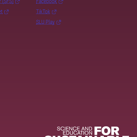
r (SFS)
Facebook
et
TikTok
SLU Play