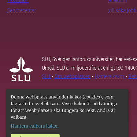
IT-support
är alumn
Servicecenter
vill söka job
SLU, Sveriges lantbruksuniversitet, har verk
Umeå. SLU är miljöcertifierat enligt ISO 140
SLU
•
Om webbplatsen
•
Hantera kakor
•
Beh
Denna webbplats använder kakor (cookies), som
lagras i din webbläsare. Vissa kakor är nödvändiga
för att webbplatsen ska fungera korrekt. Andra är
valbara.
Hantera valbara kakor