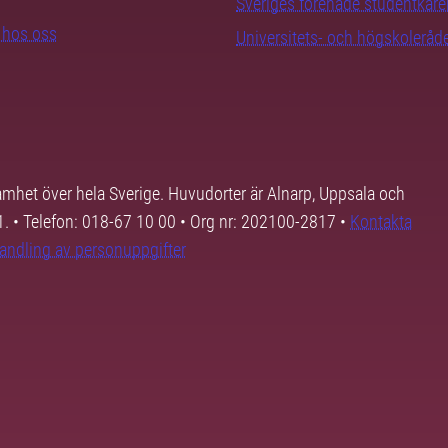
Sveriges förenade studentkåre
b hos oss
Universitets- och högskoleråd
samhet över hela Sverige. Huvudorter är Alnarp, Uppsala och
01. • Telefon: 018-67 10 00 • Org nr: 202100-2817 •
Kontakta
andling av personuppgifter