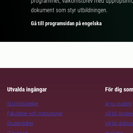
programmet, välkomstbrev med uppropsinfor
dokument som styr utbildningen.
Gå till programsidan på engelska
Utvalda ingångar
För dig so
SLU-biblioteket
är ny student
Fakulteter och institutioner
vill bli studen
Studentkårer
vill bli dokto