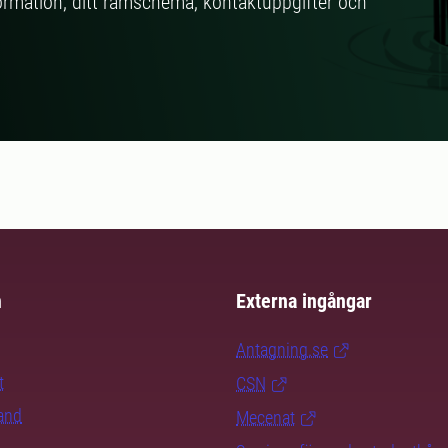
mation, ditt ramschema, kontaktuppgifter och
m
Externa ingångar
Antagning.se
t
CSN
rand
Mecenat