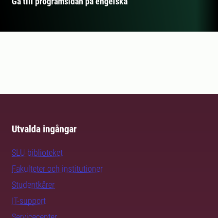
Gå till programsidan på engelska
Utvalda ingångar
SLU-biblioteket
Fakulteter och institutioner
Studentkårer
IT-support
Servicecenter