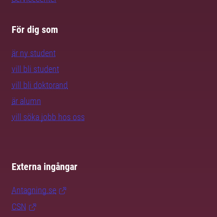
För dig som
är ny student
vill bli student
vill bli doktorand
är alumn
vill söka jobb hos oss
Externa ingångar
Antagning.se
CSN