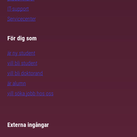
IT-support
Servicecenter
För dig som
är ny student
vill bli student
vill bli doktorand
är alumn
vill söka jobb hos oss
Externa ingångar