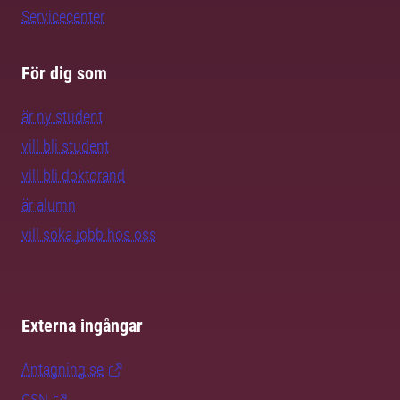
Servicecenter
För dig som
är ny student
vill bli student
vill bli doktorand
är alumn
vill söka jobb hos oss
Externa ingångar
Antagning.se
CSN