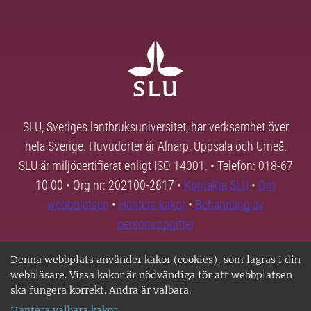
SLU, Sveriges lantbruksuniversitet, har verksamhet över
hela Sverige. Huvudorter är Alnarp, Uppsala och Umeå.
SLU är miljöcertifierat enligt ISO 14001. • Telefon: 018-67
10 00 • Org nr: 202100-2817 •
Kontakta SLU
•
Om
webbplatsen
•
Hantera kakor
•
Behandling av
personuppgifter
Denna webbplats använder kakor (cookies), som lagras i din
webbläsare. Vissa kakor är nödvändiga för att webbplatsen
ska fungera korrekt. Andra är valbara.
Hantera valbara kakor