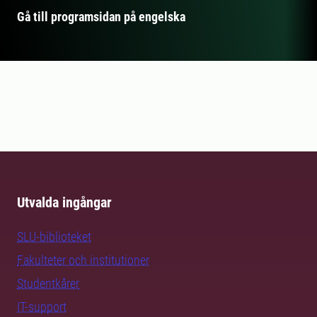
Gå till programsidan på engelska
Utvalda ingångar
SLU-biblioteket
Fakulteter och institutioner
Studentkårer
IT-support