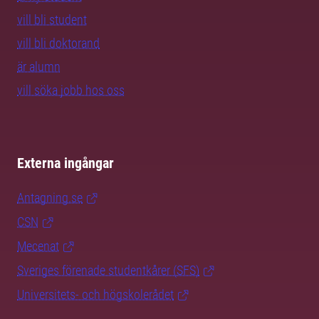
vill bli student
vill bli doktorand
är alumn
vill söka jobb hos oss
Externa ingångar
Antagning.se
CSN
Mecenat
Sveriges förenade studentkårer (SFS)
Universitets- och högskolerådet