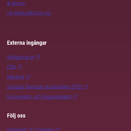
är alumn
vill söka jobb hos oss
Externa ingångar
Antagning.se
CSN
Mecenat
Sveriges förenade studentkårer (SFS)
Universitets- och högskolerådet
Följ oss
Instagram SLU.Sweden