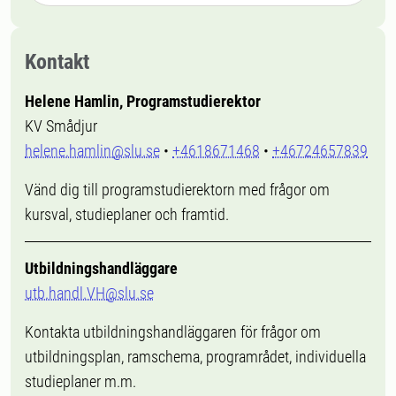
Kontakt
Helene Hamlin, Programstudierektor
KV Smådjur
helene.hamlin@slu.se
•
+4618671468
•
+46724657839
Vänd dig till programstudierektorn med frågor om
kursval, studieplaner och framtid.
Utbildningshandläggare
utb.handl.VH@slu.se
Kontakta utbildningshandläggaren för frågor om
utbildningsplan, ramschema, programrådet, individuella
studieplaner m.m.