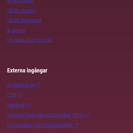
är ny student
vill bli student
vill bli doktorand
är alumn
vill söka jobb hos oss
Externa ingångar
Antagning.se
CSN
Mecenat
Sveriges förenade studentkårer (SFS)
Universitets- och högskolerådet