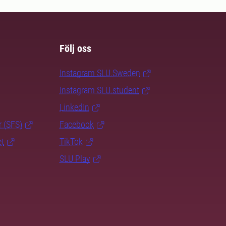
Följ oss
Instagram SLU.Sweden
Instagram SLU.student
LinkedIn
r (SFS)
Facebook
et
TikTok
SLU Play