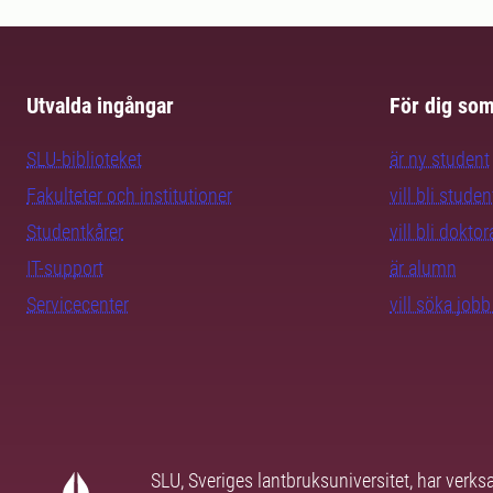
Utvalda ingångar
För dig so
SLU-biblioteket
är ny student
Fakulteter och institutioner
vill bli studen
Studentkårer
vill bli dokto
IT-support
är alumn
Servicecenter
vill söka job
SLU, Sveriges lantbruksuniversitet, har verk