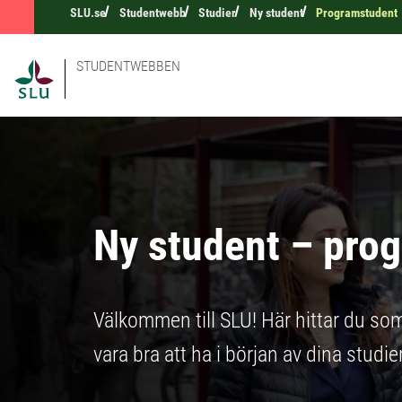
SLU.se
Studentwebb
Studier
Ny student
Programstudent
STUDENTWEBBEN
Ny student – pro
Välkommen till SLU! Här hittar du s
vara bra att ha i början av dina studier