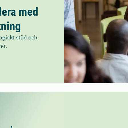
udera med
tning
giskt stöd och
er.