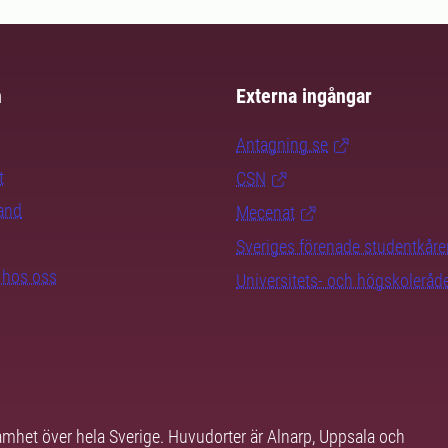
m
Externa ingångar
Antagning.se
t
CSN
rand
Mecenat
Sveriges förenade studentkåre
b hos oss
Universitets- och högskoleråd
samhet över hela Sverige. Huvudorter är Alnarp, Uppsala och