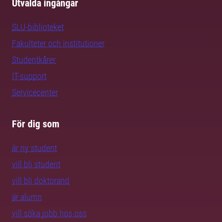
Utvalda ingångar
SLU-biblioteket
Fakulteter och institutioner
Studentkårer
IT-support
Servicecenter
För dig som
är ny student
vill bli student
vill bli doktorand
är alumn
vill söka jobb hos oss