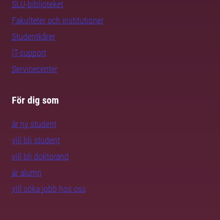
SLU-biblioteket
Fakulteter och institutioner
Studentkårer
IT-support
Servicecenter
För dig som
är ny student
vill bli student
vill bli doktorand
är alumn
vill söka jobb hos oss