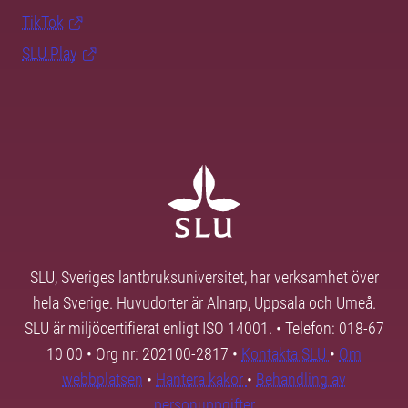
TikTok
SLU Play
SLU, Sveriges lantbruksuniversitet, har verksamhet över
hela Sverige. Huvudorter är Alnarp, Uppsala och Umeå.
SLU är miljöcertifierat enligt ISO 14001. • Telefon: 018-67
10 00 • Org nr: 202100-2817 •
Kontakta SLU
•
Om
webbplatsen
•
Hantera kakor
•
Behandling av
personuppgifter