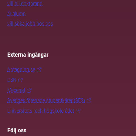
vill bli doktorand
är alumn
vill söka jobb hos oss
Externa ingångar
Antagning.se
CSN
Mecenat
Sveriges förenade studentkårer (SFS)
Universitets- och högskolerådet
Följ oss