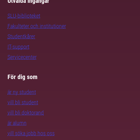
Utvalda ingångar
SLU-biblioteket
Fakulteter och institutioner
Studentkårer
IT-support
Servicecenter
För dig som
är ny student
vill bli student
vill bli doktorand
är alumn
vill söka jobb hos oss