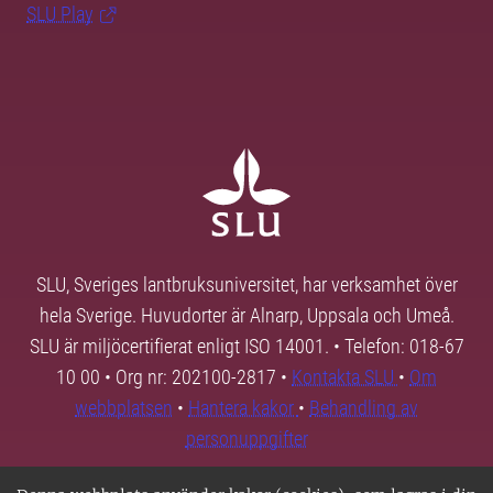
SLU Play
SLU, Sveriges lantbruksuniversitet, har verksamhet över
hela Sverige. Huvudorter är Alnarp, Uppsala och Umeå.
SLU är miljöcertifierat enligt ISO 14001. • Telefon: 018-67
10 00 • Org nr: 202100-2817 •
Kontakta SLU
•
Om
webbplatsen
•
Hantera kakor
•
Behandling av
personuppgifter