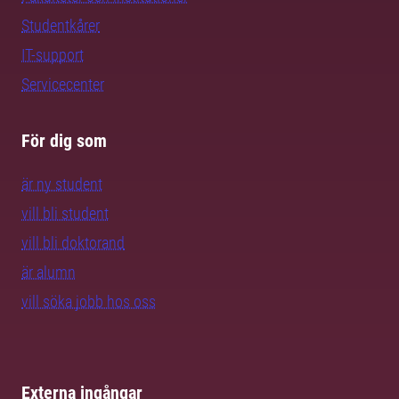
Studentkårer
IT-support
Servicecenter
För dig som
är ny student
vill bli student
vill bli doktorand
är alumn
vill söka jobb hos oss
Externa ingångar