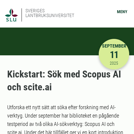
SVERIGES
MENY
LANTBRUKSUNIVERSITET
SEPTEMBER
11
2025-09-11
2025
Kickstart: Sök med Scopus AI
och scite.ai
Utforska ett nytt sätt att söka efter forskning med AI-
verktyg. Under september har biblioteket en pågående
testperiod av två olika AI-sökverktyg: Scopus AI och
scite.ai. Under det här tillfället ger vi en kort introduktion