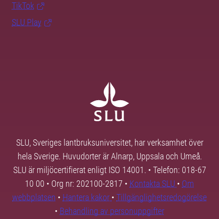
TikTok
SLU Play
SLU, Sveriges lantbruksuniversitet, har verksamhet över
hela Sverige. Huvudorter är Alnarp, Uppsala och Umeå.
SLU är miljöcertifierat enligt ISO 14001. • Telefon: 018-67
10 00 • Org nr: 202100-2817 •
Kontakta SLU
•
Om
webbplatsen
•
Hantera kakor
•
Tillgänglighetsredogörelse
•
Behandling av personuppgifter