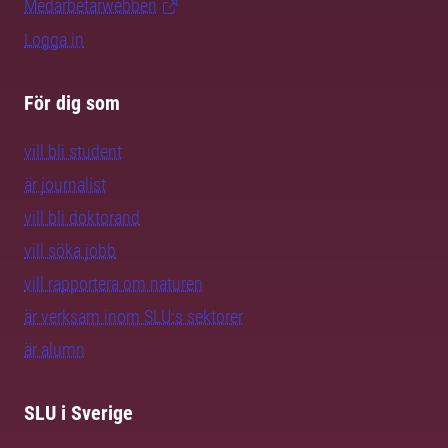
Medarbetarwebben
Logga in
För dig som
vill bli student
är journalist
vill bli doktorand
vill söka jobb
vill rapportera om naturen
är verksam inom SLU:s sektorer
är alumn
SLU i Sverige