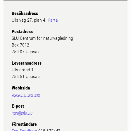
Besöksadress
Ulls väg 27, plan 4.
Karta
Postadress
SLU Centrum för naturvägledning
Box 7012
750 07 Uppsala
Leveransadress
Ulls gränd 1
756 51 Uppsala
Webbsida
www.slu.se/cnv
E-post
cnv@slu.se
Föreståndare
Eva Sandberg
018-672447