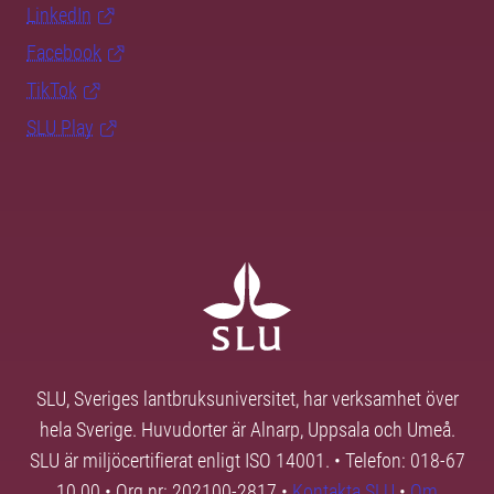
LinkedIn
Facebook
TikTok
SLU Play
SLU, Sveriges lantbruksuniversitet, har verksamhet över
hela Sverige. Huvudorter är Alnarp, Uppsala och Umeå.
SLU är miljöcertifierat enligt ISO 14001. • Telefon: 018-67
10 00 • Org nr: 202100-2817 •
Kontakta SLU
•
Om