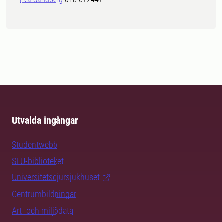
Utvalda ingångar
Studentwebb
SLU-biblioteket
Universitetsdjursjukhuset
Centrumbildningar
Art- och miljödata