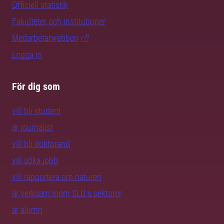
Officiell statistik
Fakulteter och institutioner
Medarbetarwebben
Logga in
För dig som
vill bli student
är journalist
vill bli doktorand
vill söka jobb
vill rapportera om naturen
är verksam inom SLU:s sektorer
är alumn