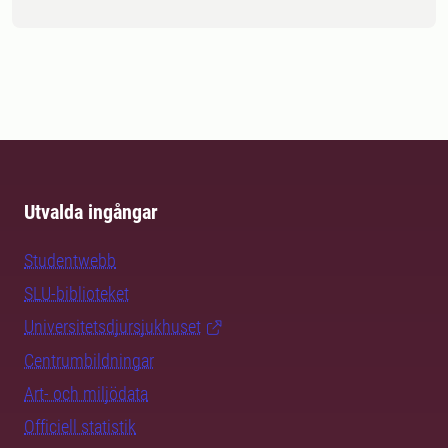
Utvalda ingångar
Studentwebb
SLU-biblioteket
Universitetsdjursjukhuset
Centrumbildningar
Art- och miljödata
Officiell statistik