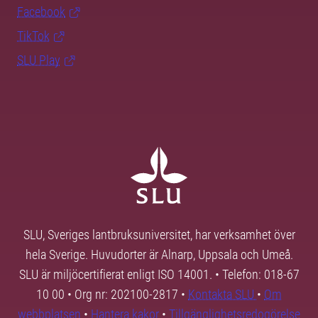
Facebook
TikTok
SLU Play
SLU, Sveriges lantbruksuniversitet, har verksamhet över
hela Sverige. Huvudorter är Alnarp, Uppsala och Umeå.
SLU är miljöcertifierat enligt ISO 14001. • Telefon: 018-67
10 00 • Org nr: 202100-2817 •
Kontakta SLU
•
Om
webbplatsen
•
Hantera kakor
•
Tillgänglighetsredogörelse