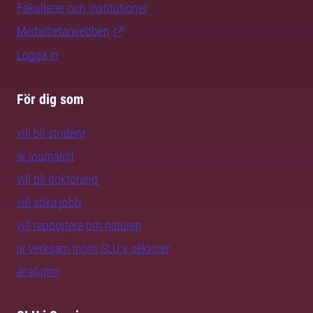
Fakulteter och institutioner
Medarbetarwebben
Logga in
För dig som
vill bli student
är journalist
vill bli doktorand
vill söka jobb
vill rapportera om naturen
är verksam inom SLU:s sektorer
är alumn