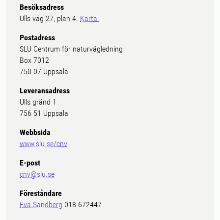
Besöksadress
Ulls väg 27, plan 4.
Karta
Postadress
SLU Centrum för naturvägledning
Box 7012
750 07 Uppsala
Leveransadress
Ulls gränd 1
756 51 Uppsala
Webbsida
www.slu.se/cnv
E-post
cnv@slu.se
Föreståndare
Eva Sandberg
018-672447