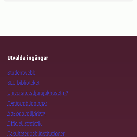
Utvalda ingångar
Studentwebb
SLU-biblioteket
Universitetsdjursjukhuset
Centrumbildningar
Art- och miljödata
Officiell statistik
Fakulteter och institutioner