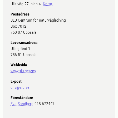
Ulls väg 27, plan 4.
Karta
Postadress
SLU Centrum för naturvägledning
Box 7012
750 07 Uppsala
Leveransadress
Ulls gränd 1
756 51 Uppsala
Webbsida
www.slu.se/cnv
E-post
cnv@slu.se
Föreståndare
Eva Sandberg
018-672447