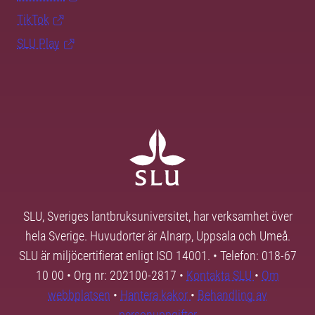
TikTok
SLU Play
SLU, Sveriges lantbruksuniversitet, har verksamhet över
hela Sverige. Huvudorter är Alnarp, Uppsala och Umeå.
SLU är miljöcertifierat enligt ISO 14001. • Telefon: 018-67
10 00 • Org nr: 202100-2817 •
Kontakta SLU
•
Om
webbplatsen
•
Hantera kakor
•
Behandling av
personuppgifter