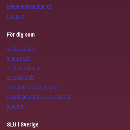
Medarbetarwebben
Logga in
För dig som
vill bli student
är journalist
vill bli doktorand
vill söka jobb
vill rapportera om naturen
är verksam inom SLU:s sektorer
är alumn
SLU i Sverige