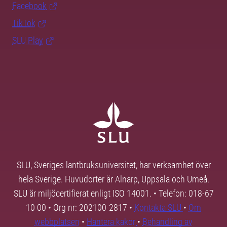
Facebook
TikTok
SLU Play
SLU, Sveriges lantbruksuniversitet, har verksamhet över
hela Sverige. Huvudorter är Alnarp, Uppsala och Umeå.
SLU är miljöcertifierat enligt ISO 14001. • Telefon: 018-67
10 00 • Org nr: 202100-2817 •
Kontakta SLU
•
Om
webbplatsen
•
Hantera kakor
•
Behandling av