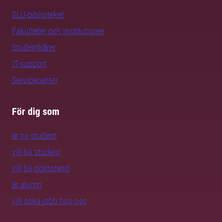
SLU-biblioteket
Fakulteter och institutioner
Studentkårer
IT-support
Servicecenter
För dig som
är ny student
vill bli student
vill bli doktorand
är alumn
vill söka jobb hos oss