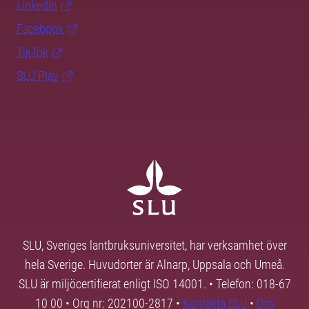
LinkedIn
Facebook
TikTok
SLU Play
SLU, Sveriges lantbruksuniversitet, har verksamhet över
hela Sverige. Huvudorter är Alnarp, Uppsala och Umeå.
SLU är miljöcertifierat enligt ISO 14001. • Telefon: 018-67
10 00 • Org nr: 202100-2817 •
Kontakta SLU
•
Om