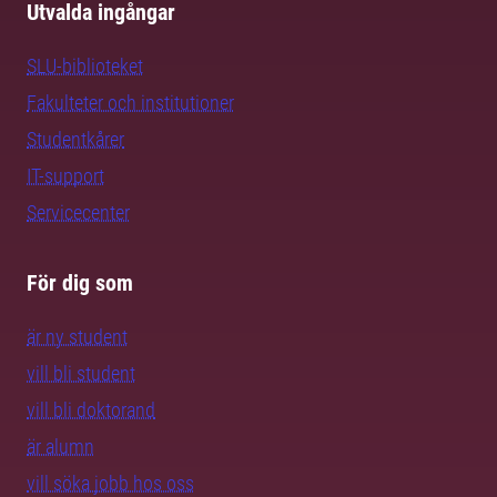
Utvalda ingångar
SLU-biblioteket
Fakulteter och institutioner
Studentkårer
IT-support
Servicecenter
För dig som
är ny student
vill bli student
vill bli doktorand
är alumn
vill söka jobb hos oss