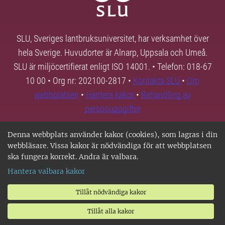
SLU, Sveriges lantbruksuniversitet, har verksamhet över
hela Sverige. Huvudorter är Alnarp, Uppsala och Umeå.
SLU är miljöcertifierat enligt ISO 14001. • Telefon: 018-67
10 00 • Org nr: 202100-2817 •
Kontakta SLU
•
Om
webbplatsen
•
Hantera kakor
•
Behandling av
personuppgifter
Denna webbplats använder kakor (cookies), som lagras i din
webbläsare. Vissa kakor är nödvändiga för att webbplatsen
ska fungera korrekt. Andra är valbara.
Hantera valbara kakor
Tillåt nödvändiga kakor
Tillåt alla kakor