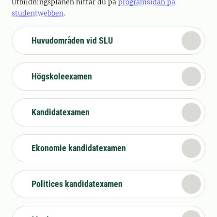
Utbildningsplanen hittar du på
programsidan på
studentwebben
.
Huvudområden vid SLU
Högskoleexamen
Kandidatexamen
Ekonomie kandidatexamen
Politices kandidatexamen