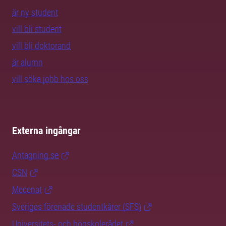
är ny student
vill bli student
vill bli doktorand
är alumn
vill söka jobb hos oss
Externa ingångar
Antagning.se
CSN
Mecenat
Sveriges förenade studentkårer (SFS)
Universitets- och högskolerådet