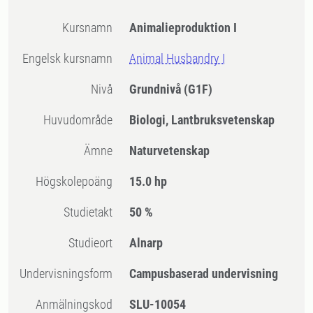
Kursnamn
Animalieproduktion I
Engelsk kursnamn
Animal Husbandry I
Nivå
Grundnivå
(G1F)
Huvudområde
Biologi, Lantbruksvetenskap
Ämne
Naturvetenskap
högskolepoäng
15.0 hp
Studietakt
50 %
Studieort
Alnarp
Undervisningsform
Campusbaserad undervisning
Anmälningskod
SLU-10054