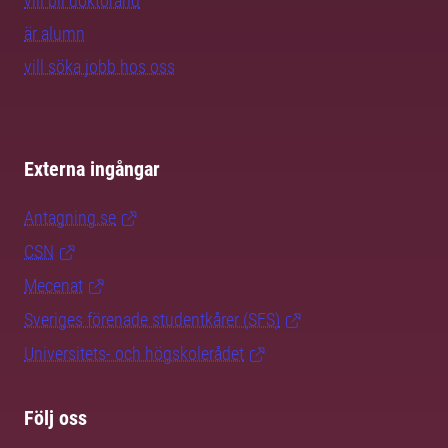
vill bli doktorand
är alumn
vill söka jobb hos oss
Externa ingångar
Antagning.se
CSN
Mecenat
Sveriges förenade studentkårer (SFS)
Universitets- och högskolerådet
Följ oss