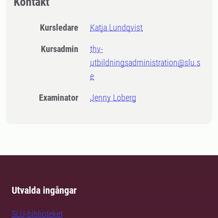
Kontakt
Kursledare
Katja Lundqvist
Kursadmin
thv-
utbildningsadministration@slu.s
e
Examinator
Jenny Loberg
Utvalda ingångar
SLU-biblioteket