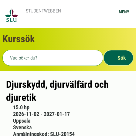
STUDENTWEBBEN
MENY
Kurssök
Fritext sökning
Sök
Djurskydd, djurvälfärd och
djuretik
15.0 hp
2026-11-02 - 2027-01-17
Uppsala
Svenska
Anmälningskod: SLU-20154