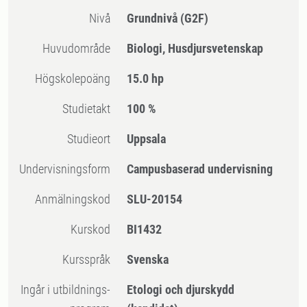
Nivå
Grundnivå
(G2F)
Huvudområde
Biologi, Husdjursvetenskap
högskolepoäng
15.0 hp
Studietakt
100 %
Studieort
Uppsala
Undervisningsform
Campusbaserad undervisning
Anmälningskod
SLU-20154
Kurskod
BI1432
Kursspråk
Svenska
Ingår i utbildnings-
Etologi och djurskydd