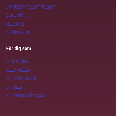
Fakulteter och institutioner
Studentkårer
IT-support
Servicecenter
För dig som
är ny student
vill bli student
vill bli doktorand
är alumn
vill söka jobb hos oss