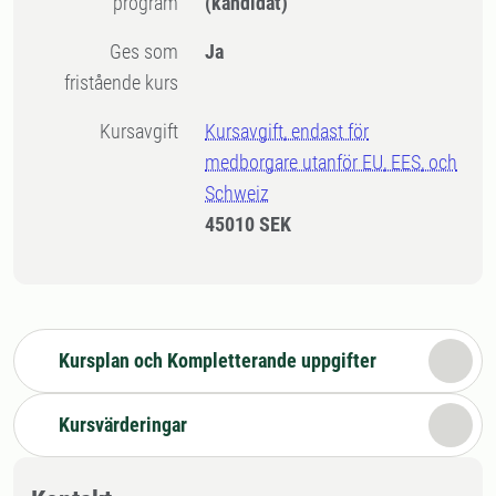
program
(kandidat)
Ges som
Ja
fristående kurs
Kursavgift
Kursavgift, endast för
medborgare utanför EU, EES, och
Schweiz
45010 SEK
Kursplan och Kompletterande uppgifter
Kursvärderingar