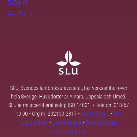
TikTok
SLU Play
SLU, Sveriges lantbruksuniversitet, har verksamhet över
hela Sverige. Huvudorter är Alnarp, Uppsala och Umeå.
SLU är miljöcertifierat enligt ISO 14001. • Telefon: 018-67
10 00 • Org nr: 202100-2817 •
Kontakta SLU
•
Om
webbplatsen
•
Hantera kakor
•
Behandling av
personuppgifter