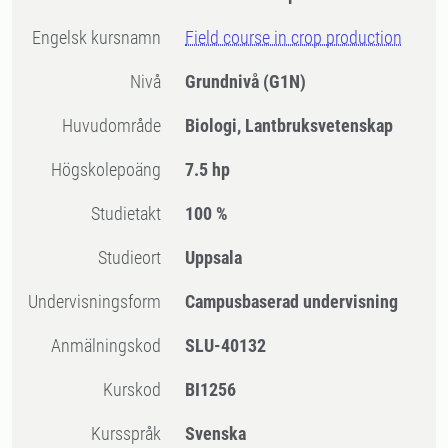
Engelsk kursnamn
Field course in crop production
Nivå
Grundnivå
(G1N)
Huvudområde
Biologi, Lantbruksvetenskap
högskolepoäng
7.5 hp
Studietakt
100 %
Studieort
Uppsala
Undervisningsform
Campusbaserad undervisning
Anmälningskod
SLU-40132
Kurskod
BI1256
Kursspråk
Svenska