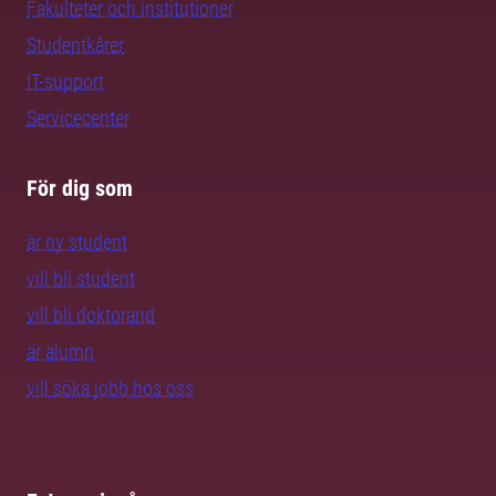
Fakulteter och institutioner
Studentkårer
IT-support
Servicecenter
För dig som
är ny student
vill bli student
vill bli doktorand
är alumn
vill söka jobb hos oss