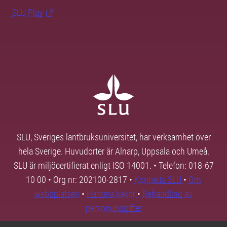
SLU Play
SLU, Sveriges lantbruksuniversitet, har verksamhet över
hela Sverige. Huvudorter är Alnarp, Uppsala och Umeå.
SLU är miljöcertifierat enligt ISO 14001. • Telefon: 018-67
10 00 • Org nr: 202100-2817 •
Kontakta SLU
•
Om
webbplatsen
•
Hantera kakor
•
Behandling av
personuppgifter