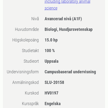
including laboratory animal
science
Nivå
Avancerad nivå
(A1F)
Huvudområde
Biologi, Husdjursvetenskap
högskolepoäng
15.0 hp
Studietakt
100 %
Studieort
Uppsala
Undervisningsform
Campusbaserad undervisning
Anmälningskod
SLU-20158
Kurskod
HV0197
Kursspråk
Engelska