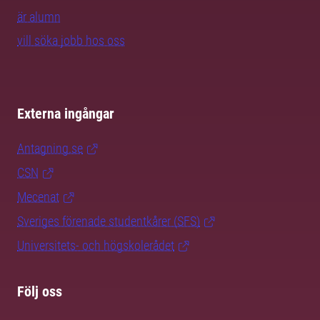
är alumn
vill söka jobb hos oss
Externa ingångar
Antagning.se
CSN
Mecenat
Sveriges förenade studentkårer (SFS)
Universitets- och högskolerådet
Följ oss