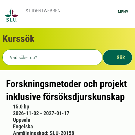
STUDENTWEBBEN
MENY
Kurssök
Fritext sökning
Sök
Forskningsmetoder och projekt
inklusive försöksdjurskunskap
15.0 hp
2026-11-02 - 2027-01-17
Uppsala
Engelska
Anmälningskod: SLU-20158