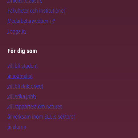
Officiell statistik
Fakulteter och institutioner
Medarbetarwebben
Logga in
För dig som
vill bli student
är journalist
vill bli doktorand
vill söka jobb
vill rapportera om naturen
är verksam inom SLU:s sektorer
är alumn