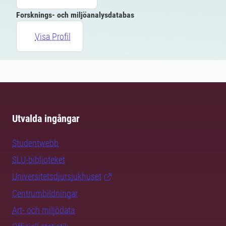
Forsknings- och miljöanalysdatabas
Visa Profil
Utvalda ingångar
Studentwebb
SLU-biblioteket
Universitetsdjursjukhuset
Centrumbildningar
Art- och miljödata