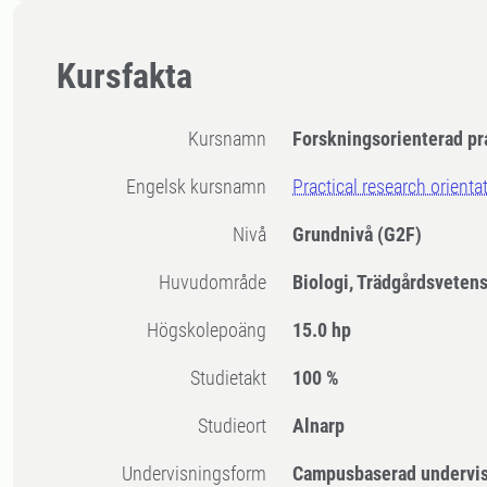
Kursfakta
Kursnamn
Forskningsorienterad pr
Engelsk kursnamn
Practical research orienta
Nivå
Grundnivå
(G2F)
Huvudområde
Biologi, Trädgårdsveten
högskolepoäng
15.0 hp
Studietakt
100 %
Studieort
Alnarp
Undervisningsform
Campusbaserad undervi