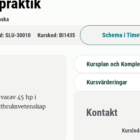
praktik
nska
Schema i Time
d: SLU-30010
Kurskod: BI1435
Kursplan och Komple
Kursvärderingar
varav 45 hp i
antbruksvetenskap
Kontakt
Kursle