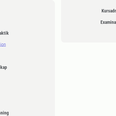
Kursad
Examina
aktik
tion
skap
sning