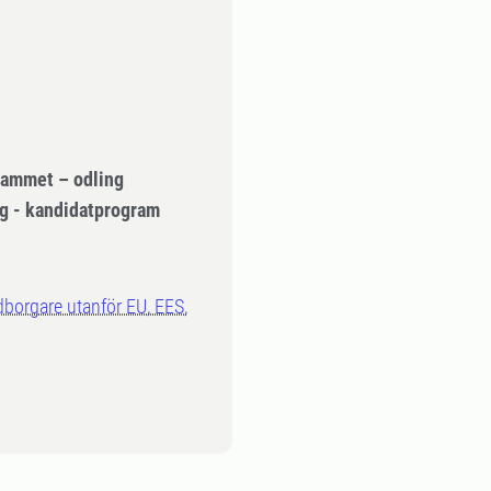
rammet – odling
ng - kandidatprogram
dborgare utanför EU, EES,