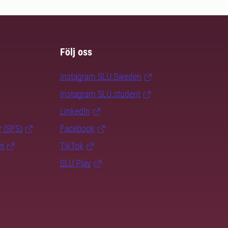
Följ oss
Instagram SLU.Sweden
Instagram SLU.student
LinkedIn
r (SFS)
Facebook
et
TikTok
SLU Play