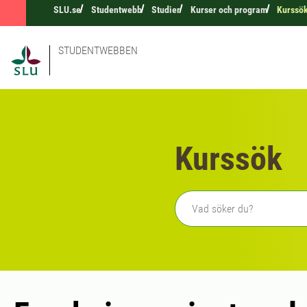
SLU.se
Studentwebb
Studier
Kurser och program
Kurssö
STUDENTWEBBEN
Kurssök
Fritext sökning