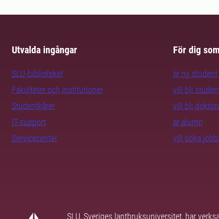
Utvalda ingångar
För dig so
SLU-biblioteket
är ny student
Fakulteter och institutioner
vill bli studen
Studentkårer
vill bli dokto
IT-support
är alumn
Servicecenter
vill söka job
SLU, Sveriges lantbruksuniversitet, har verk