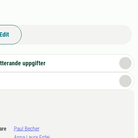
Edit
tterande uppgifter
dare
Paul Becher
Anna Laura Erdei