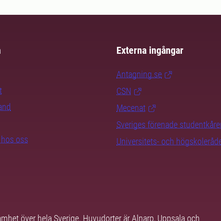
m
Externa ingångar
Antagning.se
t
CSN
rand
Mecenat
Sveriges förenade studentkåre
b hos oss
Universitets- och högskoleråd
samhet över hela Sverige. Huvudorter är Alnarp, Uppsala och