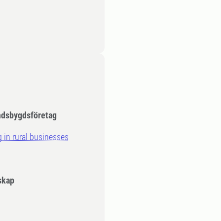
andsbygdsföretag
 in rural businesses
skap