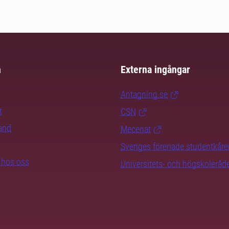
m
Externa ingångar
Antagning.se
t
CSN
rand
Mecenat
Sveriges förenade studentkåre
b hos oss
Universitets- och högskoleråd