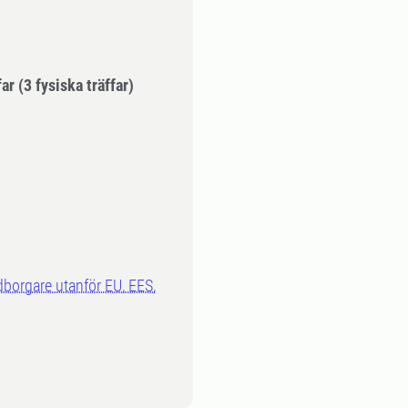
far
(3 fysiska träffar)
dborgare utanför EU, EES,