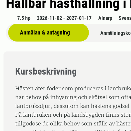
Hållbar hästhållning 
7.5 hp
2026-11-02 - 2027-01-17
Alnarp
Sven
Anmälan & antagning
Anmälningsko
Kursbeskrivning
Hästen äter foder som produceras i lantbruke
har behov på inhysning och skötsel som ofta 
lantbruksdjur, dessutom kan hästens gödsel å
På lantbruken och på landsbygden finns stor
tillgodose de olika behov som ställs av häste