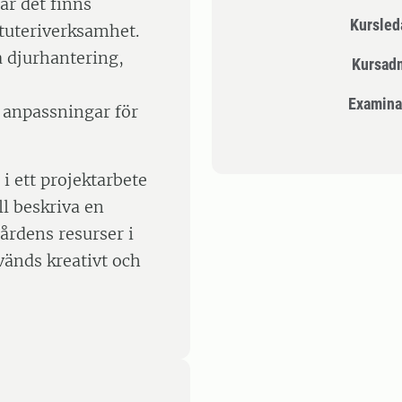
där det finns
Kursle
stuteriverksamhet.
ra djurhantering,
Kursad
Examina
 anpassningar för
i ett projektarbete
l beskriva en
årdens resurser i
vänds kreativt och