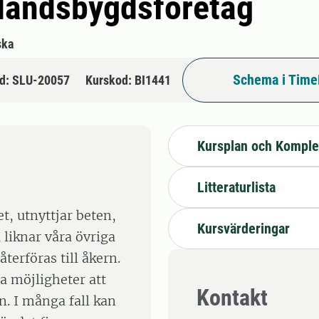
i landsbygdsföretag
ska
Schema i Time
d: SLU-20057
Kurskod: BI1441
Kursplan och Komple
Litteraturlista
t, utnyttjar beten,
Kursvärderingar
liknar våra övriga
terföras till åkern.
a möjligheter att
Kontakt
n. I många fall kan