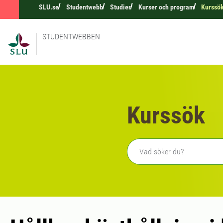
SLU.se
Studentwebb
Studier
Kurser och program
Kurssö
STUDENTWEBBEN
Kurssök
Fritext sökning