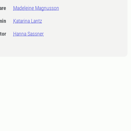
dare
Madeleine Magnusson
min
Katarina Lantz
tor
Hanna Sassner