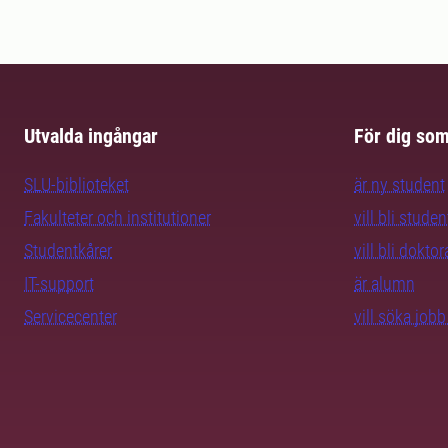
Utvalda ingångar
För dig so
SLU-biblioteket
är ny student
Fakulteter och institutioner
vill bli studen
Studentkårer
vill bli dokto
IT-support
är alumn
Servicecenter
vill söka job