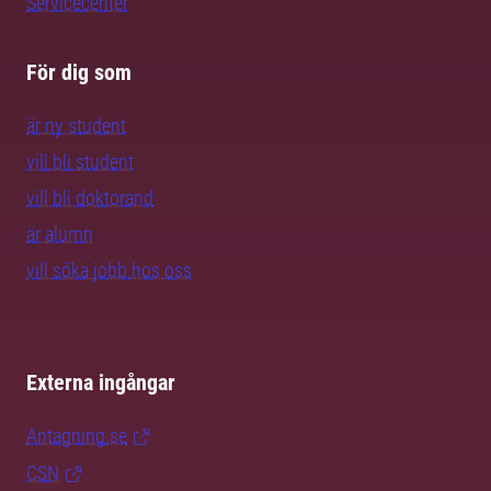
Servicecenter
För dig som
är ny student
vill bli student
vill bli doktorand
är alumn
vill söka jobb hos oss
Externa ingångar
Antagning.se
CSN