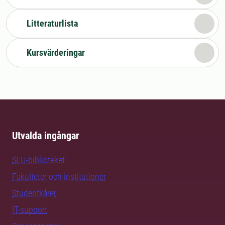
Litteraturlista
Kursvärderingar
Utvalda ingångar
SLU-biblioteket
Fakulteter och institutioner
Studentkårer
IT-support