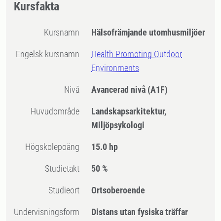
Kursfakta
Kursnamn
Hälsofrämjande utomhusmiljöer
Engelsk kursnamn
Health Promoting Outdoor
Environments
Nivå
Avancerad nivå
(A1F)
Huvudområde
Landskapsarkitektur,
Miljöpsykologi
högskolepoäng
15.0 hp
Studietakt
50 %
Studieort
Ortsoberoende
Undervisningsform
Distans utan fysiska träffar