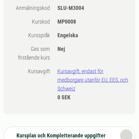
Anmälningskod
SLU-M3004
Kurskod
MP0008
Kursspråk
Engelska
Ges som
Nej
fristående kurs
Kursavgift
Kursavgift, endast för
medborgare utanför EU, EES, och
Schweiz
0 SEK
Kursplan och Kompletterande uppgifter