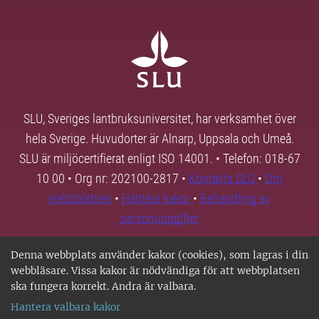
SLU, Sveriges lantbruksuniversitet, har verksamhet över
hela Sverige. Huvudorter är Alnarp, Uppsala och Umeå.
SLU är miljöcertifierat enligt ISO 14001. • Telefon: 018-67
10 00 • Org nr: 202100-2817 •
Kontakta SLU
•
Om
webbplatsen
•
Hantera kakor
•
Behandling av
personuppgifter
Denna webbplats använder kakor (cookies), som lagras i din
webbläsare. Vissa kakor är nödvändiga för att webbplatsen
ska fungera korrekt. Andra är valbara.
Hantera valbara kakor