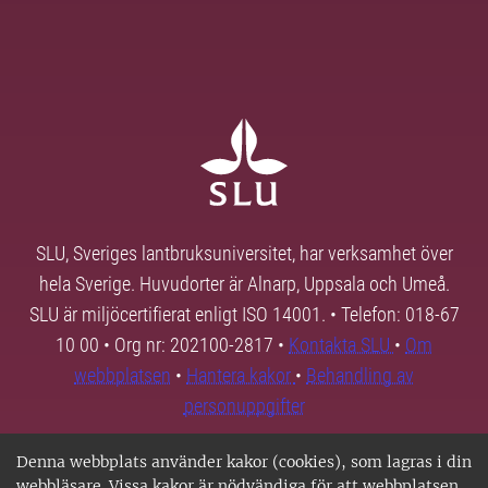
SLU, Sveriges lantbruksuniversitet, har verksamhet över
hela Sverige. Huvudorter är Alnarp, Uppsala och Umeå.
SLU är miljöcertifierat enligt ISO 14001. • Telefon: 018-67
10 00 • Org nr: 202100-2817 •
Kontakta SLU
•
Om
webbplatsen
•
Hantera kakor
•
Behandling av
personuppgifter
Denna webbplats använder kakor (cookies), som lagras i din
webbläsare. Vissa kakor är nödvändiga för att webbplatsen