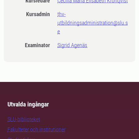
Kursledare
Cecilia Maria Elisabeth Kronqvist
Kursadmin
thv-
utbildningsadministration@slu.s
e
Examinator
Sigrid Agenäs
Utvalda ingångar
SLU-biblioteket
Fakulteter och institutioner