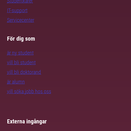
Studentkårer
IT-support
Servicecenter
För dig som
är ny student
vill bli student
vill bli doktorand
är alumn
vill söka jobb hos oss
Externa ingångar