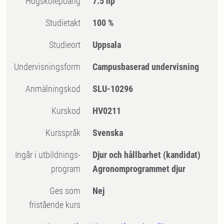
högskolepoäng
7.5 hp
Studietakt
100 %
Studieort
Uppsala
Undervisningsform
Campusbaserad undervisning
Anmälningskod
SLU-10296
Kurskod
HV0211
Kursspråk
Svenska
Ingår i utbildnings-
Djur och hållbarhet (kandidat)
program
Agronomprogrammet djur
Ges som
Nej
fristående kurs