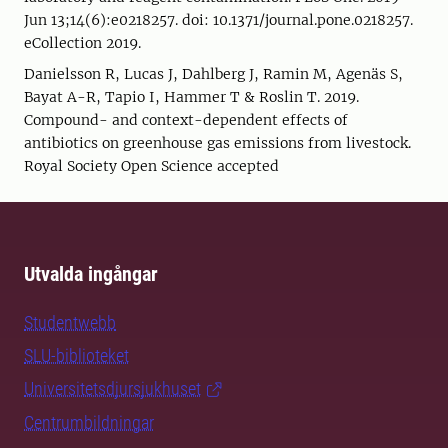
Jun 13;14(6):e0218257. doi: 10.1371/journal.pone.0218257.
eCollection 2019.
Danielsson R, Lucas J, Dahlberg J, Ramin M, Agenäs S,
Bayat A-R, Tapio I, Hammer T & Roslin T. 2019.
Compound- and context-dependent effects of
antibiotics on greenhouse gas emissions from livestock.
Royal Society Open Science accepted
Utvalda ingångar
Studentwebb
SLU-biblioteket
Universitetsdjursjukhuset
Centrumbildningar