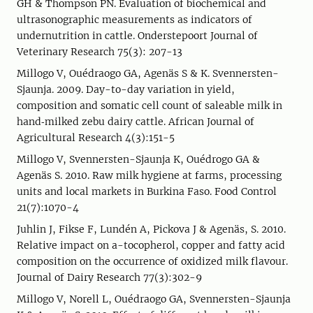
GH & Thompson PN. Evaluation of biochemical and
ultrasonographic measurements as indicators of
undernutrition in cattle. Onderstepoort Journal of
Veterinary Research 75(3): 207-13
Millogo V, Ouédraogo GA, Agenäs S & K. Svennersten-
Sjaunja. 2009. Day-to-day variation in yield,
composition and somatic cell count of saleable milk in
hand‑milked zebu dairy cattle. African Journal of
Agricultural Research 4(3):151-5
Millogo V, Svennersten-Sjaunja K, Ouédrogo GA &
Agenäs S. 2010. Raw milk hygiene at farms, processing
units and local markets in Burkina Faso. Food Control
21(7):1070-4
Juhlin J, Fikse F, Lundén A, Pickova J & Agenäs, S. 2010.
Relative impact on a-tocopherol, copper and fatty acid
composition on the occurrence of oxidized milk flavour.
Journal of Dairy Research 77(3):302-9
Millogo V, Norell L, Ouédraogo GA, Svennersten-Sjaunja