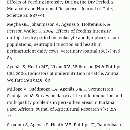
Effects of Feeding Intensity During the Dry Period. 2.
Metabolic and Hormonal Responses. Journal of Dairy
Science 86:883-91
Meglia GE, Johannisson A, Agenäs S, Holtenius K &
Persson Waller K. 2004. Effects of feeding intensity
during the dry period on leukocyte and lymphocyte sub-
populations, neutrophil function and health in
periparturient dairy cows. Veterinary Journal 169(3):376-
84
Agenäs S, Heath MF, Nixon RM, Wilkinson JM & Phillips
CJC. 2006. Indicators of undernutrition in cattle. Animal
Welfare 15(2):149-60
Millogo V, Ouédraogo GA, Agenäs S & K. Svennersten-
Sjaunja. 2008. Survey on dairy cattle milk production and
milk quality problems in peri-urban areas in Burkina
Faso. African Journal of Agricultural Research 3(3):215-
24
Strydom S, Agenäs S, Heath MF, Phillips CJ, Rautenbach