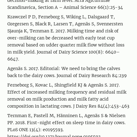
decision-making at farm level. Acta Agiculturae
Scandinavica, Section A – Animal Science 66(1):25-34
Krawczel P D, Ferneborg S, Wiking L, Dalsgaard T,
Gregersen S, Black R, Larsen T, Agenäs S, Svennersten
Sjaunja K, Ternman E. 2017. Milking time and risk of
over-milking can be decreased with early teat cup
removal based on udder quarter milk flow without loss
in milk yield. Journal of Dairy Science 100(8): 6640–
6647.
Agenäs S. 2017. Editorial: We need to bring the calves
back to the dairy cows. Journal of Dairy Research 84:239
Ferneborg S, Kovac L, Shingfield KJ & Agenäs S. 2017.
Effect of increased milking frequency and residual milk
removal on milk production and milk fatty acid
composition in lactating cows. J Dairy Res 84(4):453-463
Ternman E, Pastell M, Hänninen L, Agenäs S & Nielsen
PP. 2018. First-night effect on sleep time in dairy cows.
PLoS ONE 13(4): e0195593.
https://doi.org/10.1371/journal.pone.0195593