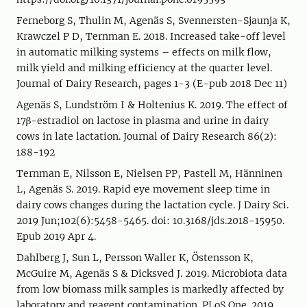
Ferneborg S, Thulin M, Agenäs S, Svennersten-Sjaunja K,
Krawczel P D, Ternman E. 2018. Increased take-off level
in automatic milking systems – effects on milk flow,
milk yield and milking efficiency at the quarter level.
Journal of Dairy Research, pages 1-3 (E-pub 2018 Dec 11)
Agenäs S, Lundström I & Holtenius K. 2019. The effect of
17β-estradiol on lactose in plasma and urine in dairy
cows in late lactation. Journal of Dairy Research 86(2):
188-192
Ternman E, Nilsson E, Nielsen PP, Pastell M, Hänninen
L, Agenäs S. 2019. Rapid eye movement sleep time in
dairy cows changes during the lactation cycle. J Dairy Sci.
2019 Jun;102(6):5458-5465. doi: 10.3168/jds.2018-15950.
Epub 2019 Apr 4.
Dahlberg J, Sun L, Persson Waller K, Östensson K,
McGuire M, Agenäs S & Dicksved J. 2019. Microbiota data
from low biomass milk samples is markedly affected by
laboratory and reagent contamination. PLoS One. 2019