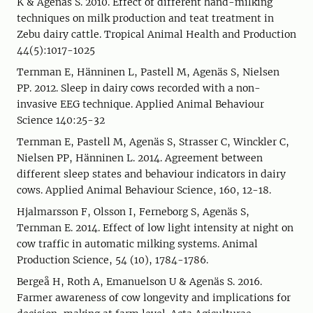
K & Agenäs S. 2010. Effect of different hand-milking
techniques on milk production and teat treatment in
Zebu dairy cattle. Tropical Animal Health and Production
44(5):1017-1025
Ternman E, Hänninen L, Pastell M, Agenäs S, Nielsen
PP. 2012. Sleep in dairy cows recorded with a non-
invasive EEG technique. Applied Animal Behaviour
Science 140:25-32
Ternman E, Pastell M, Agenäs S, Strasser C, Winckler C,
Nielsen PP, Hänninen L. 2014. Agreement between
different sleep states and behaviour indicators in dairy
cows. Applied Animal Behaviour Science, 160, 12-18.
Hjalmarsson F, Olsson I, Ferneborg S, Agenäs S,
Ternman E. 2014. Effect of low light intensity at night on
cow traffic in automatic milking systems. Animal
Production Science, 54 (10), 1784-1786.
Bergeå H, Roth A, Emanuelson U & Agenäs S. 2016.
Farmer awareness of cow longevity and implications for