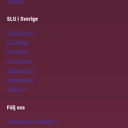
är alumn
SLU i Sverige
Alla SLU-orter
SLU Alnarp
SLU Umeå
SLU Uppsala
Jobba på SLU
Kontakta SLU
Stöd SLU
Följ oss
Instagram SLU.Sweden