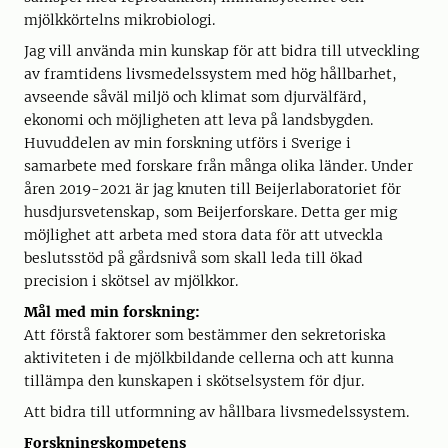
mjölkkörtelns mikrobiologi.
Jag vill använda min kunskap för att bidra till utveckling
av framtidens livsmedelssystem med hög hållbarhet,
avseende såväl miljö och klimat som djurvälfärd,
ekonomi och möjligheten att leva på landsbygden.
Huvuddelen av min forskning utförs i Sverige i
samarbete med forskare från många olika länder. Under
åren 2019-2021 är jag knuten till Beijerlaboratoriet för
husdjursvetenskap, som Beijerforskare. Detta ger mig
möjlighet att arbeta med stora data för att utveckla
beslutsstöd på gårdsnivå som skall leda till ökad
precision i skötsel av mjölkkor.
Mål med min forskning:
Att förstå faktorer som bestämmer den sekretoriska
aktiviteten i de mjölkbildande cellerna och att kunna
tillämpa den kunskapen i skötselsystem för djur.
Att bidra till utformning av hållbara livsmedelssystem.
Forskningskompetens