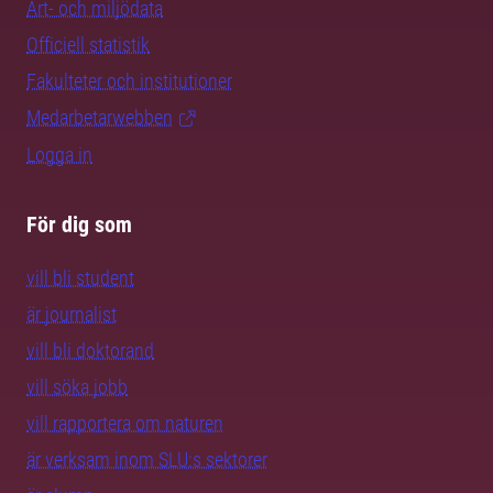
Art- och miljödata
Officiell statistik
Fakulteter och institutioner
Medarbetarwebben
Logga in
För dig som
vill bli student
är journalist
vill bli doktorand
vill söka jobb
vill rapportera om naturen
är verksam inom SLU:s sektorer