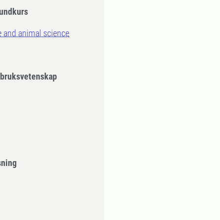
rundkurs
re and animal science
tbruksvetenskap
sning