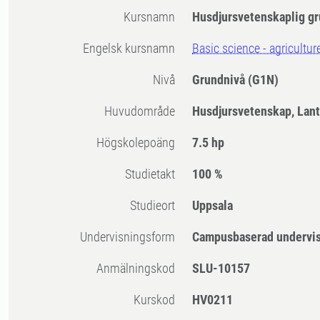
Kursnamn
Husdjursvetenskaplig g
Engelsk kursnamn
Basic science - agricultu
Nivå
Grundnivå
(G1N)
Huvudområde
Husdjursvetenskap, Lan
högskolepoäng
7.5 hp
Studietakt
100 %
Studieort
Uppsala
Undervisningsform
Campusbaserad undervi
Anmälningskod
SLU-10157
Kurskod
HV0211