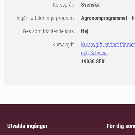
Kursspråk
Svenska
Ingår i utbildnings-program
Agronomprogrammet - h
Ges som fristående kurs
Nej
Kursavgift
Kursavgift, endast för me
och Schweiz
19030 SEK
Utvalda ingångar
För dig so