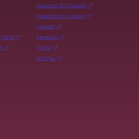
Instagram SLU.Sweden
Instagram SLU.student
LinkedIn
r (SFS)
Facebook
et
TikTok
SLU Play