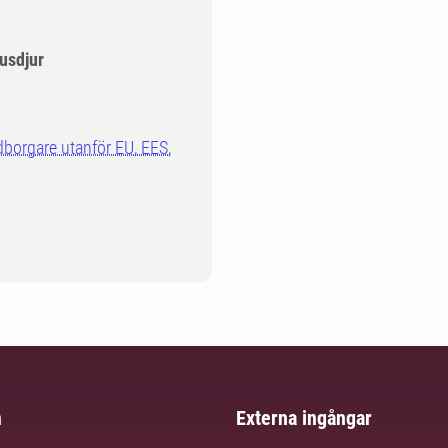
usdjur
dborgare utanför EU, EES,
m
Externa ingångar