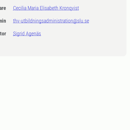
dare
Cecilia Maria Elisabeth Kronqvist
min
thv-utbildningsadministration@slu.se
tor
Sigrid Agenäs