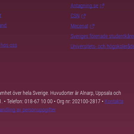
Antagning.se
t
CSN
rand
Mecenat
Sveriges förenade studentkåre
b hos oss
Universitets- och högskoleråd
samhet över hela Sverige. Huvudorter är Alnarp, Uppsala och
01. • Telefon: 018-67 10 00 • Org nr: 202100-2817 •
Kontakta
andling av personuppgifter