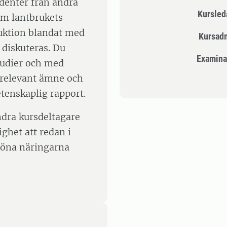
enter från andra
Kursle
m lantbrukets
duktion blandat med
Kursad
 diskuteras. Du
Examina
tudier och med
 relevant ämne och
etenskaplig rapport.
dra kursdeltagare
ghet att redan i
gröna näringarna