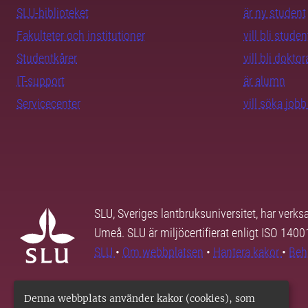
SLU-biblioteket
är ny student
Fakulteter och institutioner
vill bli studen
Studentkårer
vill bli dokto
IT-support
är alumn
Servicecenter
vill söka job
SLU, Sveriges lantbruksuniversitet, har verk
Umeå. SLU är miljöcertifierat enligt ISO 140
SLU
•
Om webbplatsen
•
Hantera kakor
•
Beh
Denna webbplats använder kakor (cookies), som