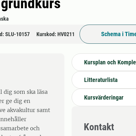
 grundkurs
nska
Schema i Time
d: SLU-10157
Kurskod: HV0211
Kursplan och Komple
Litteraturlista
l dig som ska läsa
Kursvärderingar
r ge dig en
ive akvakultur samt
 innehåller
Kontakt
t samarbete och