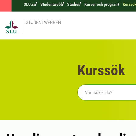
SLU.se
Studentwebb
Studier
Kurser och program
Kurssö
STUDENTWEBBEN
Kurssök
Fritext sökning