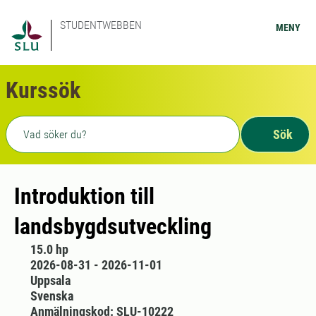
STUDENTWEBBEN
MENY
Kurssök
Fritext sökning
Sök
Introduktion till
landsbygdsutveckling
15.0 hp
2026-08-31 - 2026-11-01
Uppsala
Svenska
Anmälningskod: SLU-10222