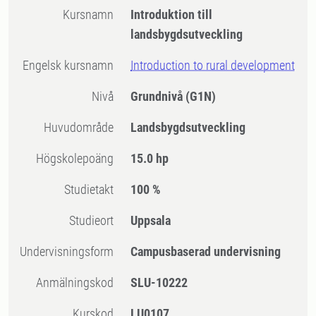
Kursnamn
Introduktion till
landsbygdsutveckling
Engelsk kursnamn
Introduction to rural development
Nivå
Grundnivå
(G1N)
Huvudområde
Landsbygdsutveckling
högskolepoäng
15.0 hp
Studietakt
100 %
Studieort
Uppsala
Undervisningsform
Campusbaserad undervisning
Anmälningskod
SLU-10222
Kurskod
LU0107