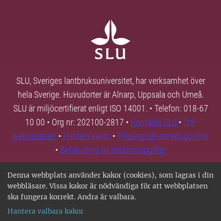
SLU, Sveriges lantbruksuniversitet, har verksamhet över
hela Sverige. Huvudorter är Alnarp, Uppsala och Umeå.
SLU är miljöcertifierat enligt ISO 14001. • Telefon: 018-67
10 00 • Org nr: 202100-2817 •
Kontakta SLU
•
Om
webbplatsen
•
Hantera kakor
•
Tillgänglighetsredogörelse
•
Behandling av personuppgifter
Denna webbplats använder kakor (cookies), som lagras i din
webbläsare. Vissa kakor är nödvändiga för att webbplatsen
ska fungera korrekt. Andra är valbara.
Hantera valbara kakor