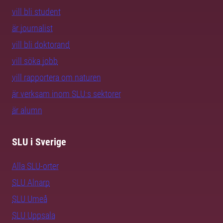
vill bli student
är journalist
vill bli doktorand
vill söka jobb
vill rapportera om naturen
är verksam inom SLU:s sektorer
är alumn
SLU i Sverige
Alla SLU-orter
SLU Alnarp
SLU Umeå
SLU Uppsala