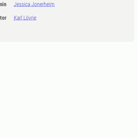
min
Jessica Jonerheim
tor
Karl Lövrie