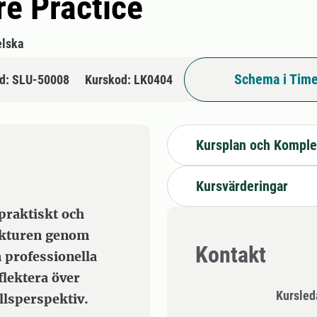
e Practice
lska
Schema i Time
d: SLU-50008
Kurskod: LK0404
Kursplan och Komple
Kursvärderingar
praktiskt och
tekturen genom
Kontakt
 professionella
flektera över
Kursle
llsperspektiv.