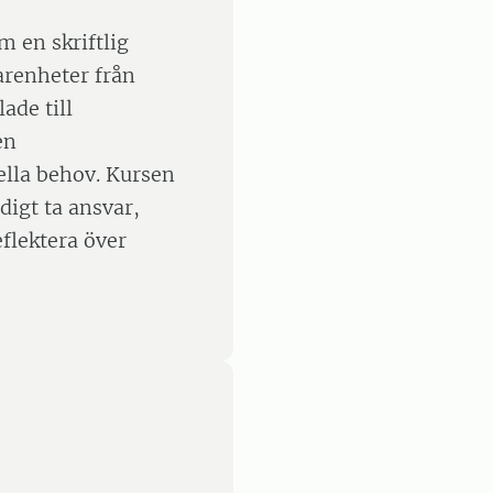
m en skriftlig
arenheter från
ade till
en
ella behov. Kursen
ndigt ta ansvar,
eflektera över