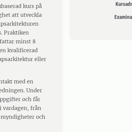
Kursad
kbaserad kurs på
het att utveckla
Examina
psarkitekturen
. Praktiken
fattar minst 8
en kvalificerad
psarkitektur eller
kontakt med en
ledningen. Under
ppgifter och får
 i vardagen, från
, myndigheter och