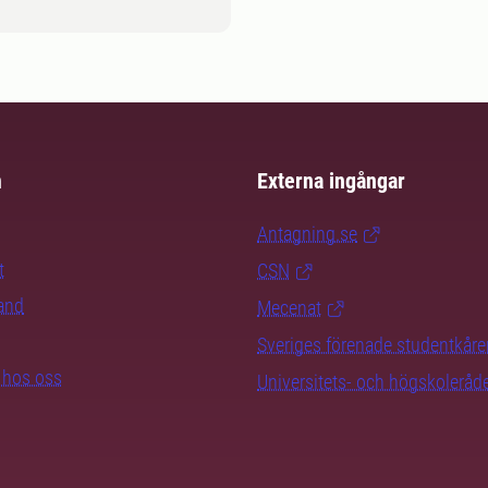
m
Externa ingångar
Antagning.se
t
CSN
rand
Mecenat
Sveriges förenade studentkåre
b hos oss
Universitets- och högskoleråd