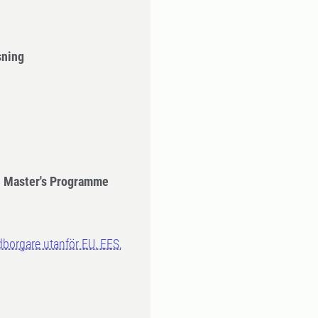
sning
- Master's Programme
dborgare utanför EU, EES,