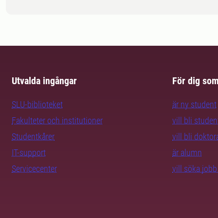
Utvalda ingångar
För dig so
SLU-biblioteket
är ny student
Fakulteter och institutioner
vill bli studen
Studentkårer
vill bli dokto
IT-support
är alumn
Servicecenter
vill söka job