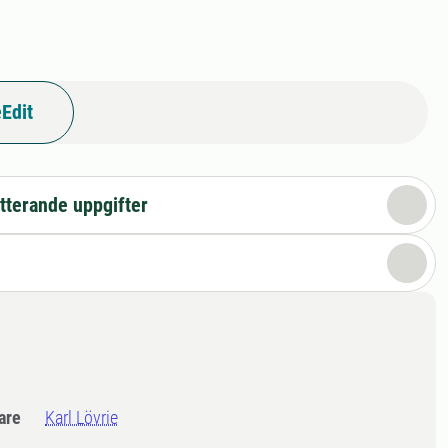
Edit
tterande uppgifter
dare
Karl Lövrie