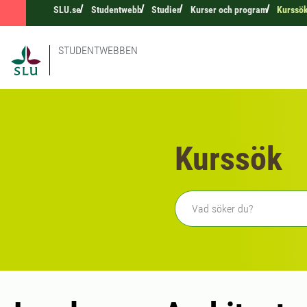
SLU.se
Studentwebb
Studier
Kurser och program
Kurssö
STUDENTWEBBEN
Kurssök
Fritext sökning