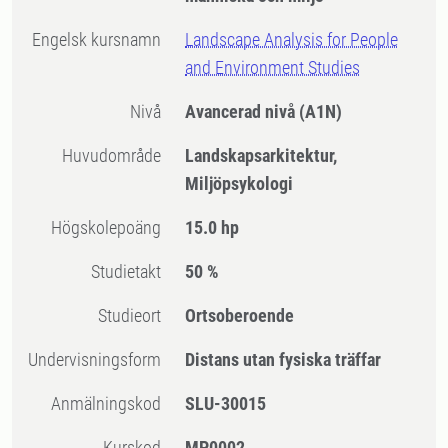
Engelsk kursnamn
Landscape Analysis for People
and Environment Studies
Nivå
Avancerad nivå
(A1N)
Huvudområde
Landskapsarkitektur,
Miljöpsykologi
högskolepoäng
15.0 hp
Studietakt
50 %
Studieort
Ortsoberoende
Undervisningsform
Distans utan fysiska träffar
Anmälningskod
SLU-30015
Kurskod
MP0002