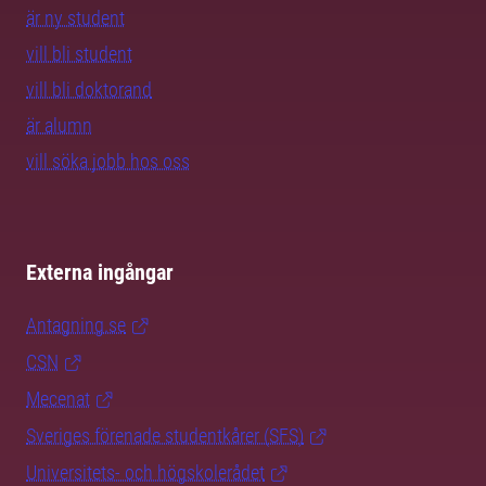
är ny student
vill bli student
vill bli doktorand
är alumn
vill söka jobb hos oss
Externa ingångar
Antagning.se
CSN
Mecenat
Sveriges förenade studentkårer (SFS)
Universitets- och högskolerådet