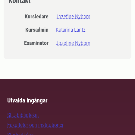
Kontakt
Kursledare
Jozefine Nybom
Kursadmin
Katarina Lantz
Examinator
Jozefine Nybom
Utvalda ingångar
SLU-biblioteket
Fakulteter och institutioner
Studentkårer