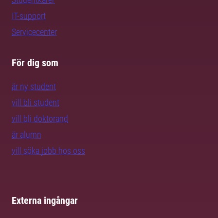
IT-support
Servicecenter
För dig som
är ny student
vill bli student
vill bli doktorand
är alumn
vill söka jobb hos oss
Externa ingångar