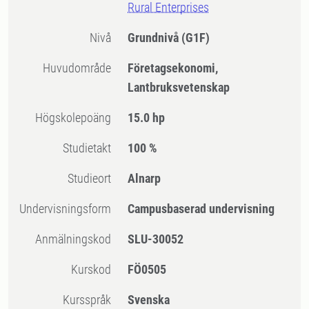
Rural Enterprises
Nivå
Grundnivå
(G1F)
Huvudområde
Företagsekonomi,
Lantbruksvetenskap
högskolepoäng
15.0 hp
Studietakt
100 %
Studieort
Alnarp
Undervisningsform
Campusbaserad undervisning
Anmälningskod
SLU-30052
Kurskod
FÖ0505
Kursspråk
Svenska