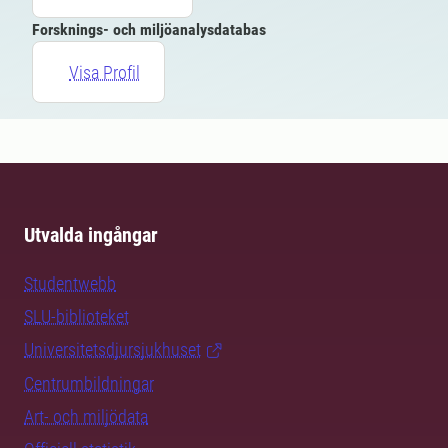
Forsknings- och miljöanalysdatabas
Visa Profil
Utvalda ingångar
Studentwebb
SLU-biblioteket
Universitetsdjursjukhuset
Centrumbildningar
Art- och miljödata