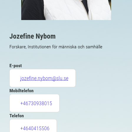
Jozefine Nybom
Forskare, Institutionen för människa och samhälle
E-post
jozefine.nybom@slu.se
Mobiltelefon
+46730938015
Telefon
+4640415506