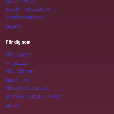
Officiell statistik
Fakulteter och institutioner
Medarbetarwebben
Logga in
För dig som
vill bli student
är journalist
vill bli doktorand
vill söka jobb
vill rapportera om naturen
är verksam inom SLU:s sektorer
är alumn